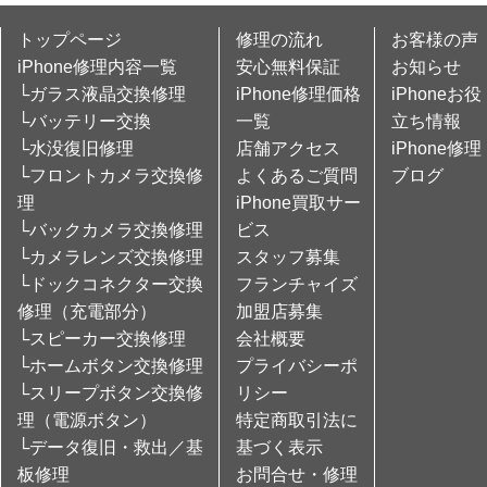
トップページ
修理の流れ
お客様の声
iPhone修理内容一覧
安心無料保証
お知らせ
└ガラス液晶交換修理
iPhone修理価格
iPhoneお役
└バッテリー交換
一覧
立ち情報
└水没復旧修理
店舗アクセス
iPhone修理
└フロントカメラ交換修
よくあるご質問
ブログ
理
iPhone買取サー
└バックカメラ交換修理
ビス
└カメラレンズ交換修理
スタッフ募集
└ドックコネクター交換
フランチャイズ
修理（充電部分）
加盟店募集
└スピーカー交換修理
会社概要
└ホームボタン交換修理
プライバシーポ
└スリープボタン交換修
リシー
理（電源ボタン）
特定商取引法に
└データ復旧・救出／基
基づく表示
板修理
お問合せ・修理