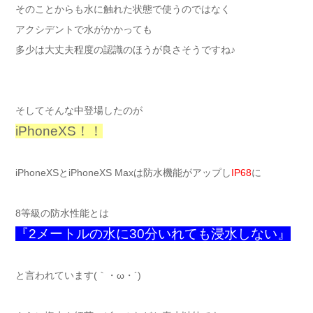
そのことからも水に触れた状態で使うのではなく
アクシデントで水がかかっても
多少は大丈夫程度の認識のほうが良さそうですね♪
そしてそんな中登場したのが
iPhoneXS！！
iPhoneXSとiPhoneXS Maxは防水機能がアップし
IP68
に
8等級の防水性能とは
『2メートルの水に30分いれても浸水しない』
と言われています(｀・ω・´)