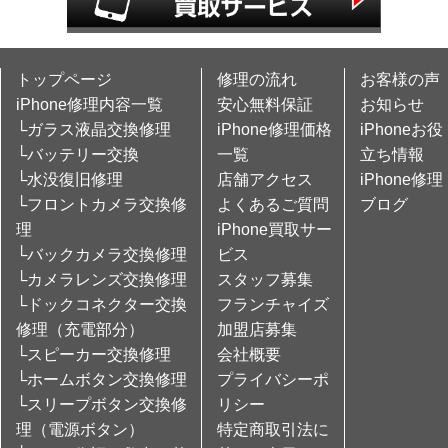
トップページ
修理の流れ
お客様の声
iPhone修理内容一覧
安心無料保証
お知らせ
└ガラス液晶交換修理
iPhone修理価格
iPhoneお役
└バッテリー交換
一覧
立ち情報
└水没復旧修理
店舗アクセス
iPhone修理
└フロントカメラ交換修
よくあるご質問
ブログ
理
iPhone買取サー
└バックカメラ交換修理
ビス
└カメラレンズ交換修理
スタッフ募集
└ドックコネクター交換
フランチャイズ
修理（充電部分）
加盟店募集
└スピーカー交換修理
会社概要
└ホームボタン交換修理
プライバシーポ
└スリープボタン交換修
リシー
理（電源ボタン）
特定商取引法に