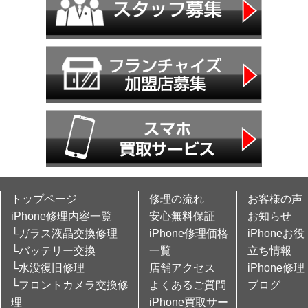
トップページ
修理の流れ
お客様の声
iPhone修理内容一覧
安心無料保証
お知らせ
└ガラス液晶交換修理
iPhone修理価格
iPhoneお役
└バッテリー交換
一覧
立ち情報
└水没復旧修理
店舗アクセス
iPhone修理
└フロントカメラ交換修
よくあるご質問
ブログ
理
iPhone買取サー