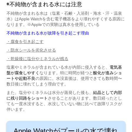
◉不純物が含まれる水には注意
不純物が含まれる水は（塩素・石鹸・入浴剤・海水・汗・温泉
水）はApple Watchを含む電子機器をより壊れやすくする原因に
なります。※Appleでの実験は真水を使用している
不純物が含まれる水が故障を引き起こす理由
・腐食を引き起こす
・防水シールを劣化させる
・乾燥後に塩分やミネラルが残る
塩素やミネラルが含まれている水が内部に侵入すると、
電気基
盤が腐食しやすく
なります。特に時間が経つと
酸化が進みショ
ートや起動不良
の原因に。水没直後は、使用できても数時間〜
数日後に壊れてしまう理由です。
また、塩分やミネラルは水分が蒸発した後も、
結晶として内部
に残り回路をショート
させることがあります。数日経ったとし
ても一度水没すると、水没していない物に比べて故障リスクが
伴います。
Apple Watchがプールの水で壊れ