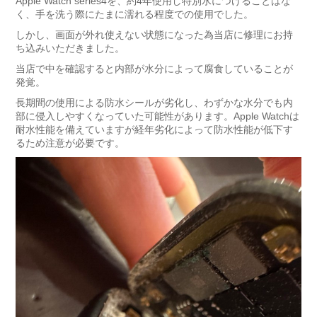
Apple Watch series4を、約4年使用し特別水につけることはな
く、手を洗う際にたまに濡れる程度での使用でした。
しかし、画面が外れ使えない状態になった為当店に修理にお持
ち込みいただきました。
当店で中を確認すると内部が水分によって腐食していることが
発覚。
長期間の使用による防水シールが劣化し、わずかな水分でも内
部に侵入しやすくなっていた可能性があります。Apple Watchは
耐水性能を備えていますが経年劣化によって防水性能が低下す
るため注意が必要です。