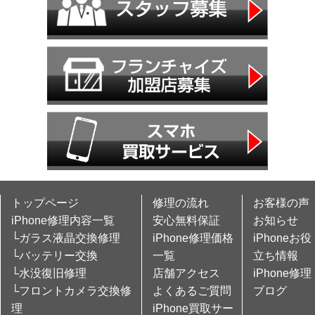
トップページ
修理の流れ
お客様の声
iPhone修理内容一覧
安心無料保証
お知らせ
└ガラス液晶交換修理
iPhone修理価格
iPhoneお役
└バッテリー交換
一覧
立ち情報
└水没復旧修理
店舗アクセス
iPhone修理
└フロントカメラ交換修
よくあるご質問
ブログ
理
iPhone買取サー