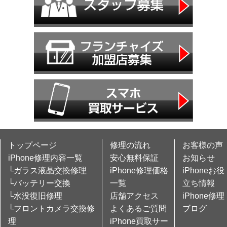
トップページ
修理の流れ
お客様の声
iPhone修理内容一覧
安心無料保証
お知らせ
└ガラス液晶交換修理
iPhone修理価格
iPhoneお役
└バッテリー交換
一覧
立ち情報
└水没復旧修理
店舗アクセス
iPhone修理
└フロントカメラ交換修
よくあるご質問
ブログ
理
iPhone買取サー