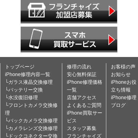
トップページ
修理の流れ
お客様の声
iPhone修理内容一覧
安心無料保証
お知らせ
└ガラス液晶交換修理
iPhone修理価格
iPhoneお役
└バッテリー交換
一覧
立ち情報
└水没復旧修理
店舗アクセス
iPhone修理
└フロントカメラ交換修
よくあるご質問
ブログ
理
iPhone買取サー
└バックカメラ交換修理
ビス
└カメラレンズ交換修理
スタッフ募集
└ドックコネクター交換
フランチャイズ