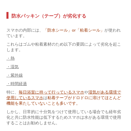
防水パッキン（テープ）が劣化する
スマホの内部には、
「防水シール」or「粘着シール」
が使われ
ています。
これらはゴムや粘着素材のため以下の要因によって劣化を起こ
します。
・熱
・湿気
・紫外線
・時間経過
特に、
毎日浴室に持って行っているスマホ
や
湿気がある環境で
使用しているスマホ
は
粘着テープがドロドロに溶けてほとんど
機能を果たしていないことも多いです。
しかし、日常的に十分気をつけて使用している場合でも経年劣
化と共に防水性能は低下するためスマホは水がある環境で使用
することはお勧めしません。