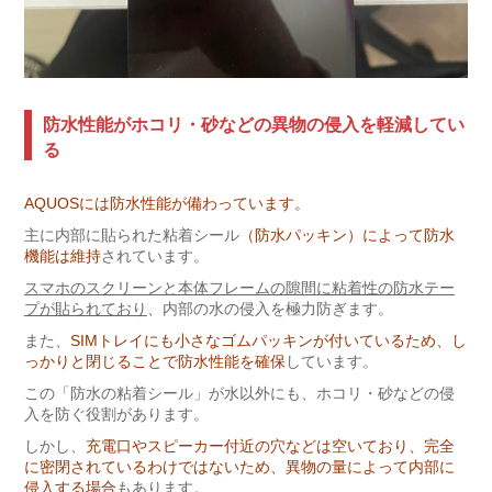
防水性能がホコリ・砂などの異物の侵入を軽減してい
る
AQUOSには防水性能が備わっています。
主に内部に貼られた粘着シール
（防水パッキン）によって防水
機能は維持
されています。
スマホのスクリーンと本体フレームの隙間に粘着性の防水テー
プが貼られており
、内部の水の侵入を極力防ぎます。
また、
SIMトレイにも小さなゴムパッキンが付いているため、し
っかりと閉じることで防水性能を確保
しています。
この「防水の粘着シール」が水以外にも、ホコリ・砂などの侵
入を防ぐ役割があります。
しかし、
充電口やスピーカー付近の穴などは空いており、完全
に密閉されているわけではないため、異物の量によって内部に
侵入する場合
もあります。