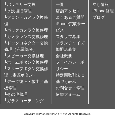
└バッテリー交換
一覧
立ち情報
└水没復旧修理
店舗アクセス
iPhone修理
└フロントカメラ交換修
よくあるご質問
ブログ
理
iPhone買取サー
└バックカメラ交換修理
ビス
└カメラレンズ交換修理
スタッフ募集
└ドックコネクター交換
フランチャイズ
修理（充電部分）
加盟店募集
└スピーカー交換修理
会社概要
└ホームボタン交換修理
プライバシーポ
└スリープボタン交換修
リシー
理（電源ボタン）
特定商取引法に
└データ復旧・救出／基
基づく表示
板修理
お問合せ・修理
└その他修理
依頼フォーム
└ガラスコーティング
Copyright © iPhone修理のアイプラス All rights Reserved.