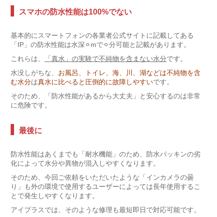
スマホの防水性能は100%でない
基本的にスマートフォンの各業者公式サイトに記載してある
「IP」の防水性能は水深⚪︎mで⚪︎分可能と記載があります。
これらは、
「真水」の実験で不純物を含まない水分
です。
水没しがちな、
お風呂、トイレ、海、川、湖などは不純物を含
む水分
は
真水に比べると圧倒的に故障しやすい
です。
そのため、「防水性能があるから大丈夫」と安心するのは非常
に危険です。
最後に
防水性能はあくまでも「耐水機能」のため、防水パッキンの劣
化によって水分や異物が混入しやすくなります。
そのため、今回ご依頼をいただいたような「インカメラの曇
り」も外の環境で使用するユーザーによっては長年使用するこ
とで発生しやすくなります。
アイプラスでは、そのような修理も最短即日で対応可能です。