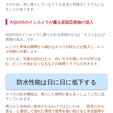
そのため、水に落としていなくても水没と同様のトラブルにな
ることがあります。
AQUOSのインカメラが曇る原因②異物の混入
AQUOSのインカメラに曇りが出る原因の1つは「ホコリおよび
異物の混入」です。
レンズと本体お隙間から細かなホコリや砂などが侵入し、レン
ズ内部に付着
します。
そのため、
写真がぼやけたり、白いモヤや黒いモヤが写り込
む、ピントが合わなくなるなどの故障トラブル
を招きます。
防水性能は日に日に低下する
スマホの防水機能は、購入した瞬間が最も高くしようと共に低
下していきます。
購入から永続的に維持されるわけではないため、
「防水だから
安心」と過信して濡れた環境で使用を使い続けると水没故障や