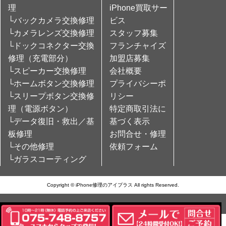
理
iPhone買取サー
└バックカメラ交換修理
ビス
└カメラレンズ交換修理
スタッフ募集
└ドックコネクター交換
フランチャイズ
修理（充電部分）
加盟店募集
└スピーカー交換修理
会社概要
└ホームボタン交換修理
プライバシーポ
└スリープボタン交換修
リシー
理（電源ボタン）
特定商取引法に
└データ復旧・救出／基
基づく表示
板修理
お問合せ・修理
└その他修理
依頼フォーム
└ガラスコーティング
Copyright © iPhone修理のアイプラス All rights Reserved.