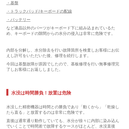
・基盤
・トラックパッド/キーボードの配線
・バッテリー
など液晶以外のパーツがキーボード下に組み込まれているた
め、キーボードの隙間からの水分の侵入は非常に危険です。
内部を分解し、水分除去を行い故障箇所を検査しお客様にお伝
えし許可をいただいた後、修理を続行します。
今回は基盤故障が原因でしたので、基板修理を行い無事修理完
了しお客様にお返ししました。
水没は時間勝負！放置は危険
水没した精密機器は時間との勝負であり「動くから」「乾燥し
たら直る」と放置するのは非常に危険です。
直後は通常通り動作していても、水分が徐々に内部に染み込ん
でいくことで時間差で故障するケースがほとんど、水没直後