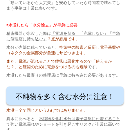
「動いているから大丈夫」と安心していたら時間差で壊れてし
まう事例は非常に多いです。
◉水没したら「水分除去」が早急に必要
精密機器が水没した際は
「電源を切る」「充電しない」「早急
に修理店に持ち込む」
３点が必須です。
水分が内部に残っていると、
空気中の酸素と反応し電子基盤や
コネクタの金属部分が急速にサビつきます。
また、電流が流れることで症状は悪化するので「使えるか
な？」と確認のために電源をつけるのも危険
です。
水没したら
最寄りの修理店に早急に持ち込む必要
があります。
不純物を多く含む水分に注意！
水没＝全て同じというわけではありません。
真水に比べると、
不純物を含む水分は電子基盤に付着すること
で強い電流漏れやショートを引き起こすリスクが非常に高いで
す。