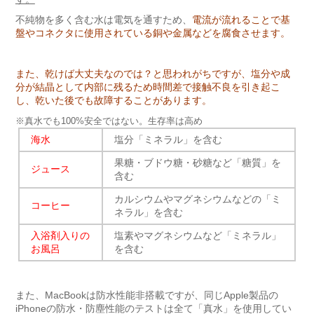
不純物を多く含む水は電気を通すため、
電流が流れることで基
盤やコネクタに使用されている銅や金属などを腐食させます。
また、乾けば大丈夫なのでは？と思われがちですが、塩分や成
分が結晶として内部に残るため時間差で接触不良を引き起こ
し、乾いた後でも故障することがあります。
※真水でも100%安全ではない。生存率は高め
海水
塩分「ミネラル」を含む
果糖・ブドウ糖・砂糖など「糖質」を
ジュース
含む
カルシウムやマグネシウムなどの「ミ
コーヒー
ネラル」を含む
入浴剤入りの
塩素やマグネシウムなど「ミネラル」
お風呂
を含む
また、MacBookは防水性能非搭載ですが、同じApple製品の
iPhoneの防水・防塵性能のテストは全て「真水」を使用してい