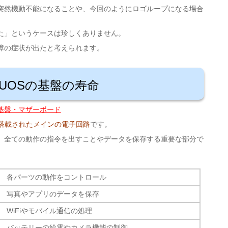
突然機動不能になることや、今回のようにロゴループになる場合
た」というケースは珍しくありません。
障の症状が出たと考えられます。
QUOSの基盤の寿命
基盤・マザーボード
が搭載されたメインの電子回路
です。
、全ての動作の指令を出すことやデータを保存する重要な部分で
各パーツの動作をコントロール
写真やアプリのデータを保存
WiFiやモバイル通信の処理
バッテリーの給電やカメラ機能の制御