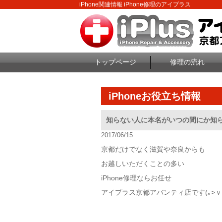
iPhone関連情報 iPhone修理のアイプラス
トップページ
修理の流れ
iPhoneお役立ち情報
知らない人に本名がいつの間にか知
2017/06/15
京都だけでなく滋賀や奈良からも
お越しいただくことの多い
iPhone修理ならお任せ
アイプラス京都アバンティ店です(｡>ｖ<