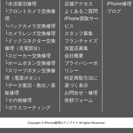
└水没復旧修理
店舗アクセス
iPhone修理
└フロントカメラ交換修
よくあるご質問
ブログ
理
iPhone買取サー
└バックカメラ交換修理
ビス
└カメラレンズ交換修理
スタッフ募集
└ドックコネクター交換
フランチャイズ
修理（充電部分）
加盟店募集
└スピーカー交換修理
会社概要
└ホームボタン交換修理
プライバシーポ
└スリープボタン交換修
リシー
理（電源ボタン）
特定商取引法に
└データ復旧・救出／基
基づく表示
板修理
お問合せ・修理
└その他修理
依頼フォーム
└ガラスコーティング
Copyright © iPhone修理のアイプラス All rights Reserved.