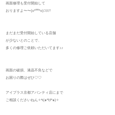
画面修理も受付開始して
おりますよ〜〜(o❛罒❛o)ﾆﾋﾋ♡
まだまだ受付開始している店舗
が少ないとのことで、
多くの修理ご依頼いただいてます♪♪
画面の破損、液晶不良などで
お困りの際はぜひ♡♡
アイプラス京都アバンティ店にまで
ご相談くださいねん✧٩(๑❛ᗨ❛๑)✧