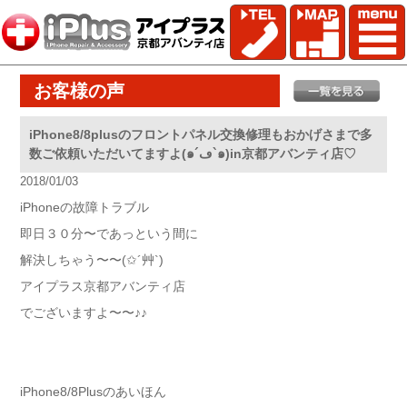
お客様の声
iPhone8/8plusのフロントパネル交換修理もおかげさまで多
数ご依頼いただいてますよ(๑´ڡ`๑)in京都アバンティ店♡
2018/01/03
iPhoneの故障トラブル
即日３０分〜であっという間に
解決しちゃう〜〜(✩´艸`)
アイプラス京都アバンティ店
でございますよ〜〜♪♪
iPhone8/8Plusのあいほん