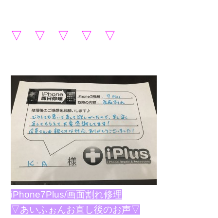
▽ ▽ ▽ ▽ ▽
iPhone7Plus/画面割れ修理
▽あいふぉんお直し後のお声▽