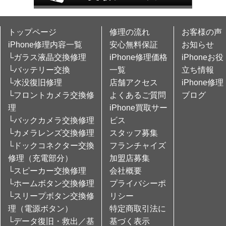
トップページ
修理の流れ
お客様の声
iPhone修理内容一覧
安心無料保証
お知らせ
└ガラス液晶交換修理
iPhone修理価格
iPhoneお役
└バッテリー交換
一覧
立ち情報
└水没復旧修理
店舗アクセス
iPhone修理
└フロントカメラ交換修
よくあるご質問
ブログ
理
iPhone買取サー
└バックカメラ交換修理
ビス
└カメラレンズ交換修理
スタッフ募集
└ドックコネクター交換
フランチャイズ
修理（充電部分）
加盟店募集
└スピーカー交換修理
会社概要
└ホームボタン交換修理
プライバシーポ
└スリープボタン交換修
リシー
理（電源ボタン）
特定商取引法に
└データ復旧・救出／基
基づく表示