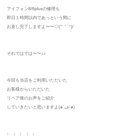
アイフォン8/8plusの修理も
即日１時間以内であっという間に
お直し完了しますよ〜〜♡(°´ ˘ `°)/
それではでは〜〜♪♪
今回も当店をご利用いただいた
お客様からいただいた
リペア後のお声をご紹介
していきたいと思いますよ(๑´ڡ`๑)
↓ ↓ ↓ ↓ ↓