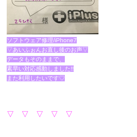
ソフトウェア修理/iPhone7
▽あいふぉんお直し後のお声▽
データもそのままで、
素早い対応感動しました!!
また利用したいです♡
▽ ▽ ▽ ▽ ▽