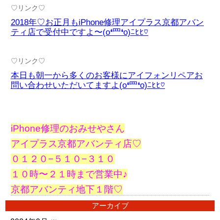
♡リンク♡
2018年♡お正月もiPhone修理アイプラス京都アバン
ティ店で受付中ですよ〜(o❛罒❛o)ﾆﾋﾋ♡
♡リンク♡
本日も朝一から多くのお客様にアイフォンリペアお
問い合わせいただいてますよ(o❛罒❛o)ﾆﾋﾋ♡
iPhone修理のおみせやさん
アイプラス京都アバンティ店♡
０１２０−５１０−３１０
１０時〜２１時まで営業中♪
京都アバンティ地下１階♡
アーカイブ