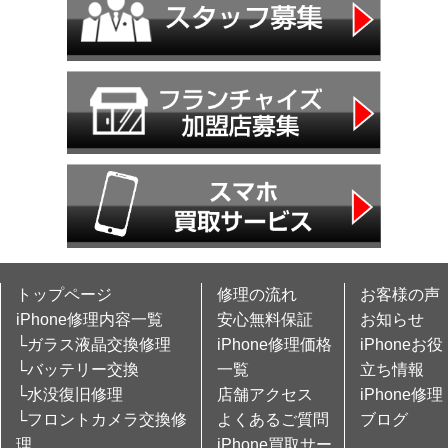
トップページ
修理の流れ
お客様の声
iPhone修理内容一覧
安心無料保証
お知らせ
└ガラス液晶交換修理
iPhone修理価格
iPhoneお役
└バッテリー交換
一覧
立ち情報
└水没復旧修理
店舗アクセス
iPhone修理
└フロントカメラ交換修
よくあるご質問
ブログ
理
iPhone買取サー