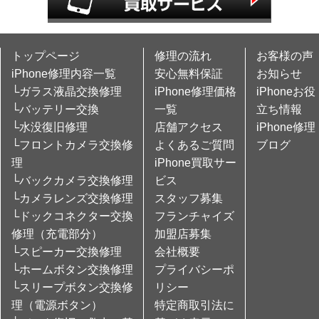
トップページ
修理の流れ
お客様の声
iPhone修理内容一覧
安心無料保証
お知らせ
└ガラス液晶交換修理
iPhone修理価格
iPhoneお役
└バッテリー交換
一覧
立ち情報
└水没復旧修理
店舗アクセス
iPhone修理
└フロントカメラ交換修
よくあるご質問
ブログ
理
iPhone買取サー
└バックカメラ交換修理
ビス
└カメラレンズ交換修理
スタッフ募集
└ドックコネクター交換
フランチャイズ
修理（充電部分）
加盟店募集
└スピーカー交換修理
会社概要
└ホームボタン交換修理
プライバシーポ
└スリープボタン交換修
リシー
理（電源ボタン）
特定商取引法に