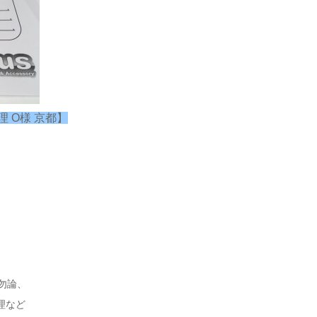
理 O様 京都】
は勿論、
理など