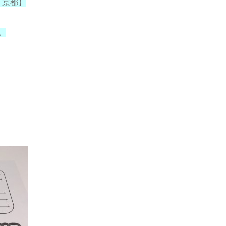
様 京都】
。