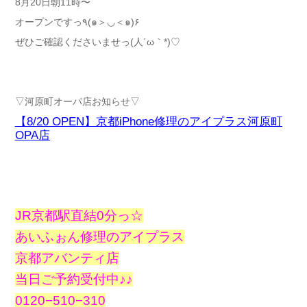
8月20日朝11時〜
オープンですっ٩(๑＞◡＜๑)۶
ぜひご確認くださいませっ(人´ω｀*)♡
▽河原町オーパ店お知らせ▽
【8/20 OPEN】京都iPhone修理のアイプラス河原町
OPA店
JR京都駅直結0分っ☆
あいふぉん修理のアイプラス
京都アバンティ店
当日ご予約受付中♪♪
0120−510−310