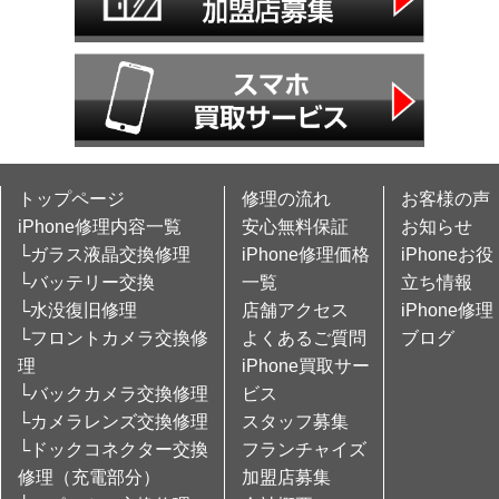
トップページ
修理の流れ
お客様の声
iPhone修理内容一覧
安心無料保証
お知らせ
└ガラス液晶交換修理
iPhone修理価格
iPhoneお役
└バッテリー交換
一覧
立ち情報
└水没復旧修理
店舗アクセス
iPhone修理
└フロントカメラ交換修
よくあるご質問
ブログ
理
iPhone買取サー
└バックカメラ交換修理
ビス
└カメラレンズ交換修理
スタッフ募集
└ドックコネクター交換
フランチャイズ
修理（充電部分）
加盟店募集