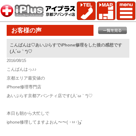
お客様の声
こんばんは♡あいぷらすでiPhone修理をした後の感想です
(人´ω｀*)♡
2016/08/15
こんばんはっ♪♪
京都エリア最安値の
iPhone修理専門店
あいぷらす京都アバンティ店です(人´ω｀*)♡
本日も朝から大忙しで
iphone修理してますよおん〜〜( ･ㅂ･)و ̑̑