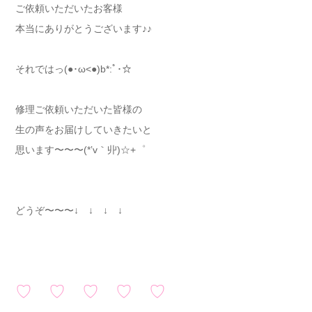
ご依頼いただいたお客様
本当にありがとうございます♪♪
それではっ(●･ω<●)b*:ﾟ･☆
修理ご依頼いただいた皆様の
生の声をお届けしていきたいと
思います〜〜〜(*’v｀丱)☆+゜
どうぞ〜〜〜↓ ↓ ↓ ↓
♡ ♡ ♡ ♡ ♡