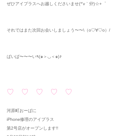
ぜひアイプラスへお越しくださいませ(*’v｀丱)☆+゜
それではまた次回お会いしましょう〜〜\（о♡∀♡о）/
ばいば〜〜〜い٩(๑＞◡＜๑)۶
♡ ♡ ♡ ♡ ♡
河原町おーぱに
iPhone修理のアイプラス
第2号店がオープンします!!