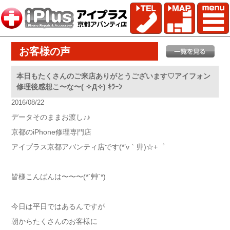
お客様の声
本日もたくさんのご来店ありがとうございます♡アイフォン
修理後感想こ〜な〜( ✧Д✧) ｷﾗｰﾝ
2016/08/22
データそのままお渡し♪♪
京都のiPhone修理専門店
アイプラス京都アバンティ店です(*’v｀丱)☆+゜
皆様こんばんは〜〜〜(*´艸`*)
今日は平日ではあるんですが
朝からたくさんのお客様に