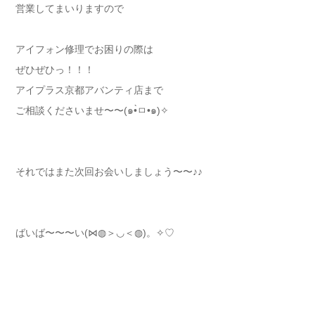
営業してまいりますので
アイフォン修理でお困りの際は
ぜひぜひっ！！！
アイプラス京都アバンティ店まで
ご相談くださいませ〜〜(๑•̀ㅁ•๑)✧
それではまた次回お会いしましょう〜〜♪♪
ばいば〜〜〜い(⋈◍＞◡＜◍)。✧♡