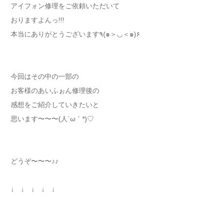
アイフォン修理をご依頼いただいて
おりますよんっ!!!
本当にありがとうございます٩(๑＞◡＜๑)۶
今回はその中の一部の
お客様のあいふぉん修理後の
感想をご紹介していきたいと
思います〜〜〜(人´ω｀*)♡
どうぞ〜〜〜♪♪
↓ ↓ ↓ ↓ ↓