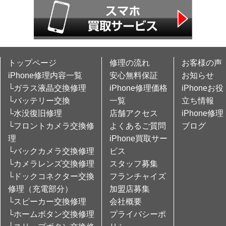
トップページ
修理の流れ
お客様の声
iPhone修理内容一覧
安心無料保証
お知らせ
└ガラス液晶交換修理
iPhone修理価格
iPhoneお役
└バッテリー交換
一覧
立ち情報
└水没復旧修理
店舗アクセス
iPhone修理
└フロントカメラ交換修
よくあるご質問
ブログ
理
iPhone買取サー
└バックカメラ交換修理
ビス
└カメラレンズ交換修理
スタッフ募集
└ドックコネクター交換
フランチャイズ
修理（充電部分）
加盟店募集
└スピーカー交換修理
会社概要
└ホームボタン交換修理
プライバシーポ