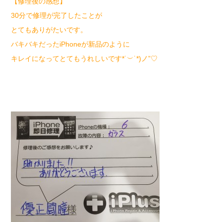
【修理後の感想】
30分で修理が完了したことが
とてもありがたいです。
バキバキだったiPhoneが新品のように
キレイになってとてもうれしいです*˙︶˙*)ノ”♡