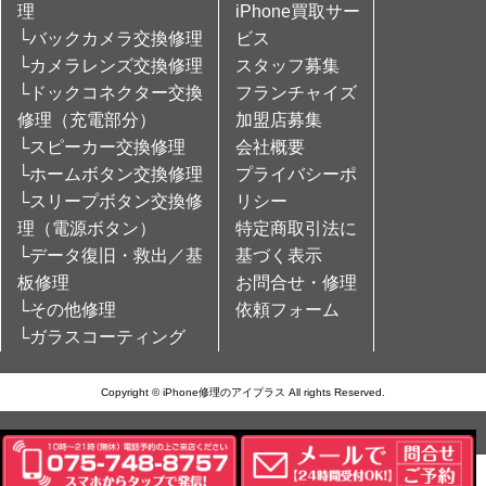
理
iPhone買取サー
└バックカメラ交換修理
ビス
└カメラレンズ交換修理
スタッフ募集
└ドックコネクター交換
フランチャイズ
修理（充電部分）
加盟店募集
└スピーカー交換修理
会社概要
└ホームボタン交換修理
プライバシーポ
└スリープボタン交換修
リシー
理（電源ボタン）
特定商取引法に
└データ復旧・救出／基
基づく表示
板修理
お問合せ・修理
└その他修理
依頼フォーム
└ガラスコーティング
Copyright © iPhone修理のアイプラス All rights Reserved.