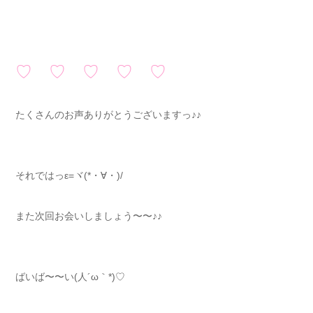
♡ ♡ ♡ ♡ ♡
たくさんのお声ありがとうございますっ♪♪
それではっε=ヾ(*・∀・)/
また次回お会いしましょう〜〜♪♪
ばいば〜〜い(人´ω｀*)♡