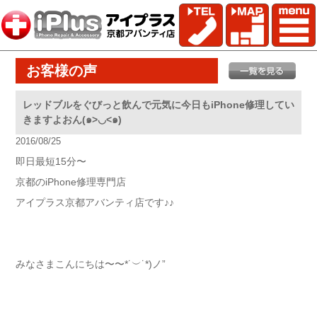
お客様の声
レッドブルをぐびっと飲んで元気に今日もiPhone修理してい
きますよおん(๑>◡<๑)
2016/08/25
即日最短15分〜
京都のiPhone修理専門店
アイプラス京都アバンティ店です♪♪
みなさまこんにちは〜〜*˙︶˙*)ノ”