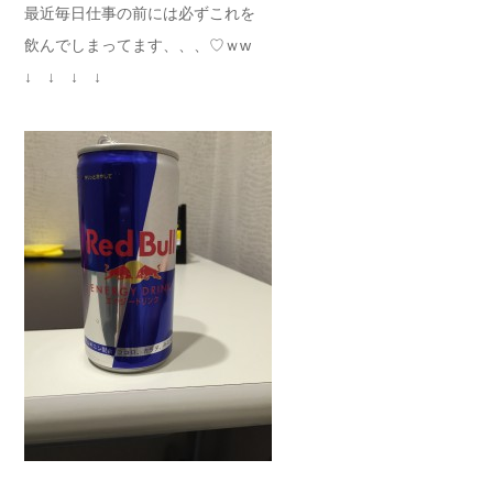
最近毎日仕事の前には必ずこれを
飲んでしまってます、、、♡ｗw
↓ ↓ ↓ ↓