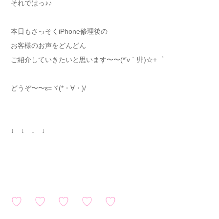
それではっ♪♪
本日もさっそくiPhone修理後の
お客様のお声をどんどん
ご紹介していきたいと思います〜〜(*’v｀丱)☆+゜
どうぞ〜〜ε=ヾ(*・∀・)/
↓ ↓ ↓ ↓
♡ ♡ ♡ ♡ ♡