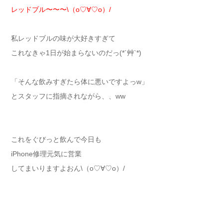
レッドブル〜〜〜\（о♡∀♡о）/
私レッドブルの味が大好きすぎて
これなきゃ1日が始まらないのだっ(*´艸`*)
「そんな飲みすぎたら体に悪いですよっw」
とスタッフに指摘されながら、、ww
これをぐびっと飲んで今日も
iPhone修理元気に営業
してまいりますよおん\（о♡∀♡о）/