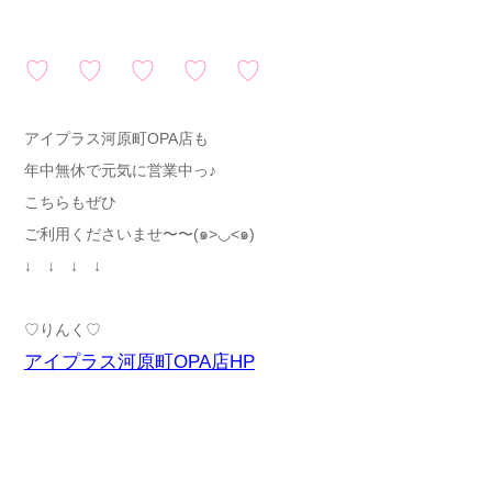
♡ ♡ ♡ ♡ ♡
アイプラス河原町OPA店も
年中無休で元気に営業中っ♪
こちらもぜひ
ご利用くださいませ〜〜(๑>◡<๑)
↓ ↓ ↓ ↓
♡りんく♡
アイプラス河原町OPA店HP