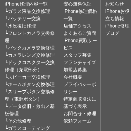
iPhone修理内容一覧
安心無料保証
お知らせ
└ガラス液晶交換修理
iPhone修理価格
iPhoneお役
└バッテリー交換
一覧
立ち情報
└水没復旧修理
店舗アクセス
iPhone修理
└フロントカメラ交換修
よくあるご質問
ブログ
理
iPhone買取サー
└バックカメラ交換修理
ビス
└カメラレンズ交換修理
スタッフ募集
└ドックコネクター交換
フランチャイズ
修理（充電部分）
加盟店募集
└スピーカー交換修理
会社概要
└ホームボタン交換修理
プライバシーポ
└スリープボタン交換修
リシー
理（電源ボタン）
特定商取引法に
└データ復旧・救出／基
基づく表示
板修理
お問合せ・修理
└その他修理
依頼フォーム
└ガラスコーティング