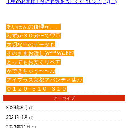
出中のお客様十分にお気をつけくださいね(；´Д｀)
あいほんの修理が、、
わずか３０分〜で♡♡
大切な中のデータも
そのままお渡し(o❛罒❛o)ﾆﾋﾋ♡
とってもお安くリペア
ができちゃう〜〜♪♪
アイプラス京都アバンティ店♪♪
０１２０−５１０−３１０
アーカイブ
2024年9月
(1)
2024年4月
(1)
2023年11月
(1)