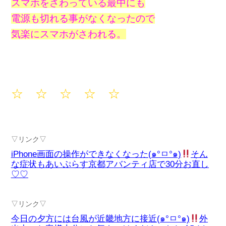
スマホをさわっている最中にも
電源も切れる事がなくなったので
気楽にスマホがさわれる。
☆ ☆ ☆ ☆ ☆
▽リンク▽
iPhone画面の操作ができなくなった(๑°ㅁ°๑)
そん
な症状もあいぷらす京都アバンティ店で30分お直し
♡♡
▽リンク▽
今日の夕方には台風が近畿地方に接近(๑°ㅁ°๑)
外