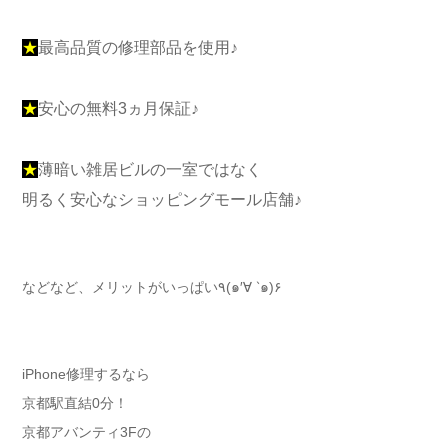
★
最高品質の修理部品を使用♪
★
安心の無料3ヵ月保証♪
★
薄暗い雑居ビルの一室ではなく
明るく安心なショッピングモール店舗♪
などなど、メリットがいっぱい٩(๑′∀ ‵๑)۶
iPhone修理するなら
京都駅直結0分！
京都アバンティ3Fの