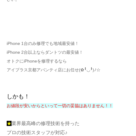
iPhone 1台のみ修理でも地域最安値！
iPhone 2台以上ならダントツの最安値！
オトクにiPhoneを修理するなら
アイプラス京都アバンティ店にお任せ(✿╹◡╹)ﾉ☆
しかも！
お値段が安いからといって一切の妥協はありません！！
★
業界最高峰の修理技術を持った
プロの技術スタッフが対応♪