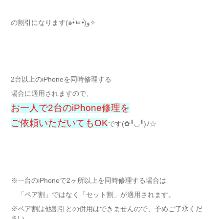
の割引になります(๑•̀ㅂ•́)و✧
2台以上のiPhoneを同時修理する
場合に適用されますので、
お一人で2台のiPhone修理を
ご依頼いただいてもOK
です(✿╹◡╹)ﾉ☆
※一台のiPhoneで2ヶ所以上を同時修理する場合は
「ペア割」ではなく「セット割」が適用されます。
※ペア割は他割引との併用はできませんので、予めご了承くだ
さい。