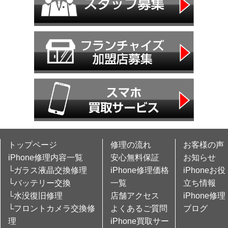
トップページ
修理の流れ
お客様の声
iPhone修理内容一覧
安心無料保証
お知らせ
└ガラス液晶交換修理
iPhone修理価格
iPhoneお役
└バッテリー交換
一覧
立ち情報
└水没復旧修理
店舗アクセス
iPhone修理
└フロントカメラ交換修
よくあるご質問
ブログ
理
iPhone買取サー