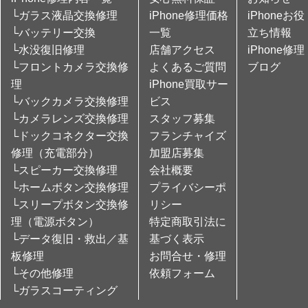
└ガラス液晶交換修理
iPhone修理価格
iPhoneお役
└バッテリー交換
一覧
立ち情報
└水没復旧修理
店舗アクセス
iPhone修理
└フロントカメラ交換修
よくあるご質問
ブログ
理
iPhone買取サー
└バックカメラ交換修理
ビス
└カメラレンズ交換修理
スタッフ募集
└ドックコネクター交換
フランチャイズ
修理（充電部分）
加盟店募集
└スピーカー交換修理
会社概要
└ホームボタン交換修理
プライバシーポ
└スリープボタン交換修
リシー
理（電源ボタン）
特定商取引法に
└データ復旧・救出／基
基づく表示
板修理
お問合せ・修理
└その他修理
依頼フォーム
└ガラスコーティング