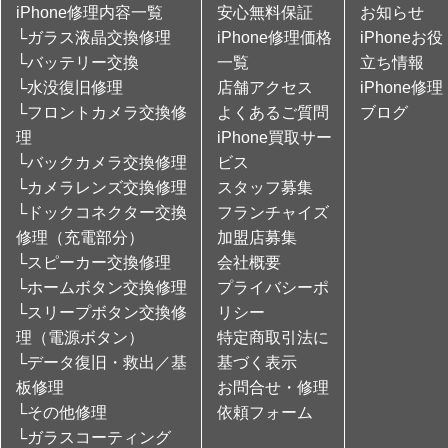
iPhone修理内容一覧
安心無料保証
お知らせ
└ガラス液晶交換修理
iPhone修理価格
iPhoneお役
└バッテリー交換
一覧
立ち情報
└水没復旧修理
店舗アクセス
iPhone修理
└フロントカメラ交換修
よくあるご質問
ブログ
理
iPhone買取サー
└バックカメラ交換修理
ビス
└カメラレンズ交換修理
スタッフ募集
└ドックコネクター交換
フランチャイズ
修理（充電部分）
加盟店募集
└スピーカー交換修理
会社概要
└ホームボタン交換修理
プライバシーポ
└スリープボタン交換修
リシー
理（電源ボタン）
特定商取引法に
└データ復旧・救出／基
基づく表示
板修理
お問合せ・修理
└その他修理
依頼フォーム
└ガラスコーティング