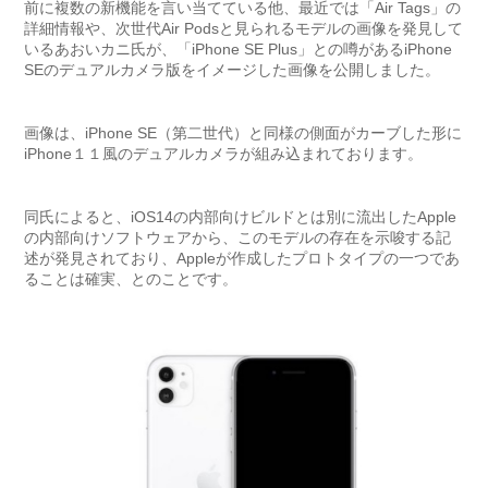
前に複数の新機能を言い当てている他、最近では「Air Tags」の
詳細情報や、次世代Air Podsと見られるモデルの画像を発見して
いるあおいカニ氏が、「iPhone SE Plus」との噂があるiPhone
SEのデュアルカメラ版をイメージした画像を公開しました。
画像は、iPhone SE（第二世代）と同様の側面がカーブした形に
iPhone１１風のデュアルカメラが組み込まれております。
同氏によると、iOS14の内部向けビルドとは別に流出したApple
の内部向けソフトウェアから、このモデルの存在を示唆する記
述が発見されており、Appleが作成したプロトタイプの一つであ
ることは確実、とのことです。