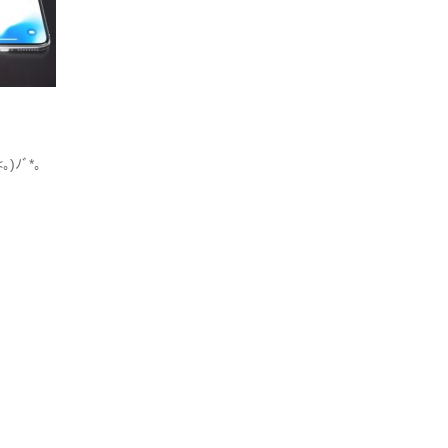
)ﾉﾞ*。