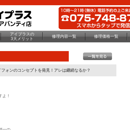
アイプラスの
修理内容一覧
修理価格一覧
3大メリット
イフォンのコンセプトを発見！アレは継続なるか？
すよ！
都一の