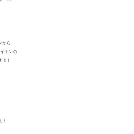
ンから
アイホンの
すよ！
よ！