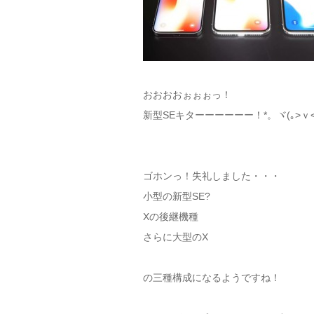
おおおおぉぉぉっ！
新型SEキターーーーーー！*。ヾ(｡>ｖ<｡
ゴホンっ！失礼しました・・・
小型の新型SE?
Xの後継機種
さらに大型のX
の三種構成になるようですね！