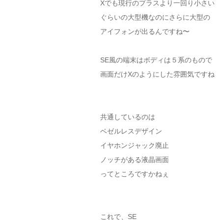
Xでも現行のプラスより一回り小さい
ぐらいの大型機なのにさらに大型の
アイフォンが出るんですね〜
SE風の端末はボディは５系のもので
画面だけXのようにした雰囲気ですね
共通しているのは
ベゼルレスデザイン
イヤホンジャック廃止
ノッチがある液晶画面
ってところですかねぇ
これで、SE