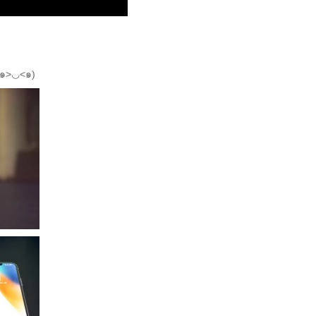
>◡<๑)