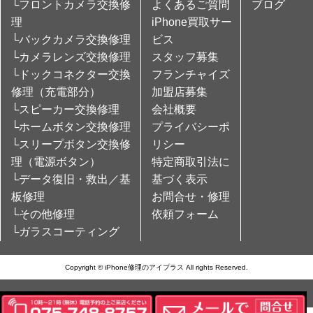
└フロントカメラ交換修
よくあるご質問
ブログ
理
iPhone買取サー
└バックカメラ交換修理
ビス
└カメラレンズ交換修理
スタッフ募集
└ドックコネクター交換
フランチャイズ
修理（充電部分）
加盟店募集
└スピーカー交換修理
会社概要
└ホームボタン交換修理
プライバシーポ
└スリープボタン交換修
リシー
理（電源ボタン）
特定商取引法に
└データ復旧・救出／基
基づく表示
板修理
お問合せ・修理
└その他修理
依頼フォーム
└ガラスコーティング
Copyright © iPhone修理のアイプラス All rights Reserved.