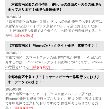
「京都市南区西九条小寺町」iPhoneの画面の不具合の修理も
承っております！修理も最短修理！
2026/06/23
「京都市南区西九条小寺町」 iPhoneの画面修理でお探しの方は
京都駅から近いアイプラス京都アバンティ店にお任せくださ
い！ 画面修理も最短で３０分ぐらいの時間で画面修理すること
が可
…[続きを読む]
【京都市南区】iPhoneのバックライト修理 電車ですぐ！
2026/06/21
京都市南区 スマートフォンの修理専門店が解説 今回ご紹
介するのは、iPhoneのバックライト故障についてです。 iPhone
の故障というと
…[続きを読む]
京都市南区十条エリア｜イヤースピーカー修理行っておりま
す！データそのまま！
2026/06/18
京都市南区十条エリア アイプラス京都アバンティ店では、
iPhoneの修理を即日で行っております。 朝１０時～夜２１時ま
で年中無休で営業しておりますので 修理を考えられている方・
早く
…[続きを読む]