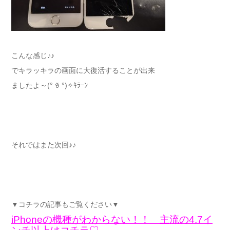
こんな感じ♪♪
でキラッキラの画面に大復活することが出来
ましたよ～(° ꈊ °)✧ｷﾗｰﾝ
それではまた次回♪♪
▼コチラの記事もご覧ください▼
iPhoneの機種がわからない！！ 主流の4.7イ