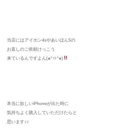
当店にはアイホン4sやあいほん5の
お直しのご依頼けっこう
来ているんですよん(๑°ㅁ°๑)
本当に欲しいiPhoneが出た時に
気持ちよく購入していただけたらと
思います♪♪