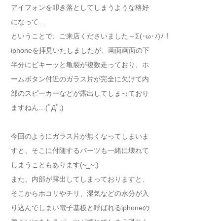
アイフォンを叩き落としてしまうような格好
になって…
ということで、ご来店くださいました～Σ(･ω･ﾉ)ﾉ！
iphoneを拝見いたしましたが、画面画面の下
半分にビキーッと亀裂が複数走っており、ホ
ームボタン付近のガラス片が完全に欠けて内
部のスピーカーなどが露出してしまっており
ますねん…(ﾟДﾟ;)
今回のようにガラス片が無くなってしまいま
すと、そこに付随するパーツも一緒に壊れて
しまうこともあります(~_~;)
また、内部が露出してしまっておりますと、
そこからホコリやチリ、湿気などの水分が入
り込んでしまい電子基板と呼ばれるiphoneの