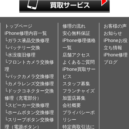
トップページ
修理の流れ
お客様の声
iPhone修理内容一覧
安心無料保証
お知らせ
└ガラス液晶交換修理
iPhone修理価格
iPhoneお役
└バッテリー交換
一覧
立ち情報
└水没復旧修理
店舗アクセス
iPhone修理
└フロントカメラ交換修
よくあるご質問
ブログ
理
iPhone買取サー
└バックカメラ交換修理
ビス
└カメラレンズ交換修理
スタッフ募集
└ドックコネクター交換
フランチャイズ
修理（充電部分）
加盟店募集
└スピーカー交換修理
会社概要
└ホームボタン交換修理
プライバシーポ
└スリープボタン交換修
リシー
理（電源ボタン）
特定商取引法に