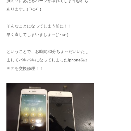
脳ミソにあたるパーツが壊れてしまう恐れも
あります…( ˘•ω•˘ )
そんなことになってしまう前に！！
早く直してしまいましょ～(;´･ω･)
ということで、お時間30分ちょ～だいいたし
ましてバキバキになってしまったIphone6の
画面を交換修理！！