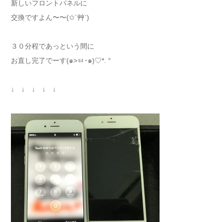
新しいフロントパネルに
交換ですよん〜〜(✩´艸`)
３０分程であっという間に
お直し完了でーす(๑>ㅂ･๑)♡*. °
↓ ↓ ↓ ↓ ↓