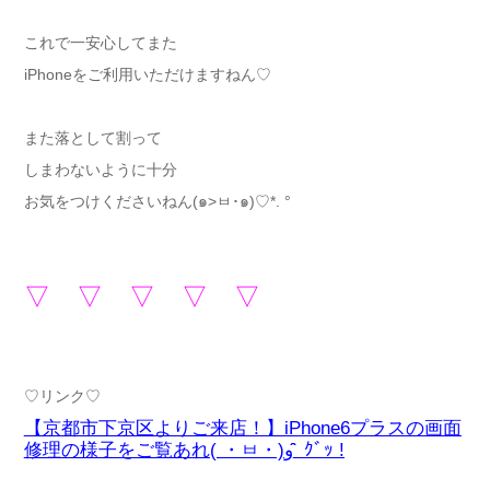
これで一安心してまた
iPhoneをご利用いただけますねん♡
また落として割って
しまわないように十分
お気をつけくださいねん(๑>ㅂ･๑)♡*. °
▽ ▽ ▽ ▽ ▽
♡リンク♡
【京都市下京区よりご来店！】iPhone6プラスの画面
修理の様子をご覧あれ( ・ㅂ・)و ̑̑ ｸﾞｯ !