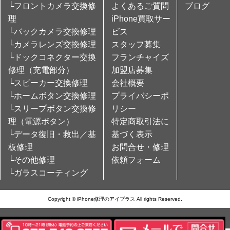
└フロントカメラ交換修
よくあるご質問
ブログ
理
iPhone買取サー
└バックカメラ交換修理
ビス
└カメラレンズ交換修理
スタッフ募集
└ドックコネクター交換
フランチャイズ
修理（充電部分）
加盟店募集
└スピーカー交換修理
会社概要
└ホームボタン交換修理
プライバシーポ
└スリープボタン交換修
リシー
理（電源ボタン）
特定商取引法に
└データ復旧・救出／基
基づく表示
板修理
お問合せ・修理
└その他修理
依頼フォーム
└ガラスコーティング
Copyright © iPhone修理のアイプラス All rights Reserved.