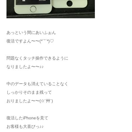
あっという間にあいふぉん
復活ですよん〜〜(*´˘`*)♡
問題なくタッチ操作できるように
なりましたよ〜〜♪♪
中のデータも消えていることなく
しっかりそのまま残って
おりましたよ〜〜(✩´艸`)
復活したiPhoneを見て
お客様も大喜びっ♪♪