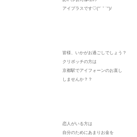
アイプラスです♡(°´ ˘ `°)/
皆様、いかがお過ごしでしょう？
クリボッチの方は
京都駅でアイフォーンのお直し
しませんか？？
恋人がいる方は
自分のためにあまりお金を