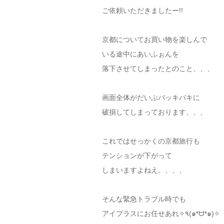
ご依頼いただきましたー!!
京都についてお買い物を楽しんで
いる途中にあいふぉんを
落下させてしまったとのこと、、、
画面全体がだいぶバッキバキに
破損してしまっております、、、
これではせっかくの京都旅行も
テンションが下がって
しまいますよねえ、、、、
そんな緊急トラブル時でも
アイプラスにお任せあれ✧٩(๑❛ᗨ❛๑)✧