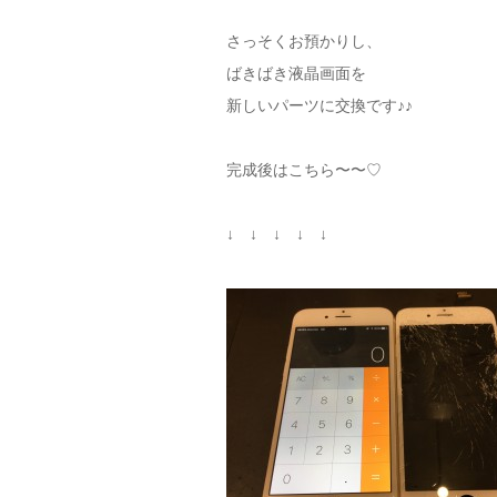
さっそくお預かりし、
ばきばき液晶画面を
新しいパーツに交換です♪♪
完成後はこちら〜〜♡
↓ ↓ ↓ ↓ ↓