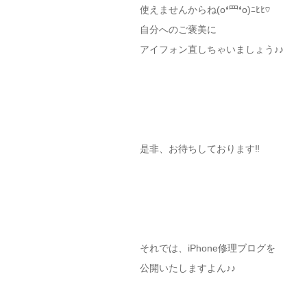
使えませんからね(o❛罒❛o)ﾆﾋﾋ♡
自分へのご褒美に
アイフォン直しちゃいましょう♪♪
是非、お待ちしております‼︎
それでは、iPhone修理ブログを
公開いたしますよん♪♪