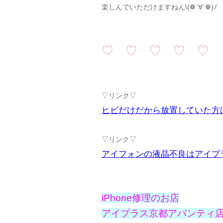
楽しんでいただけますねん\(❁´∀`❁)ﾉ
♡ ♡ ♡ ♡ ♡
▽リンク▽
ヒビだけだから放置していた方
▽リンク▽
アイフォンの液晶不良はアイプ
iPhone修理のお店
アイプラス京都アバンティ