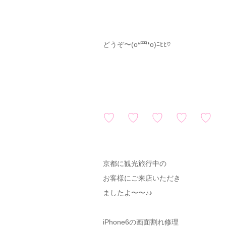
どうぞ〜(o❛罒❛o)ﾆﾋﾋ♡
♡ ♡ ♡ ♡ ♡
京都に観光旅行中の
お客様にご来店いただき
ましたよ〜〜♪♪
iPhone6の画面割れ修理