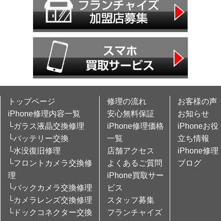
トップページ
修理の流れ
お客様の声
iPhone修理内容一覧
安心無料保証
お知らせ
└ガラス液晶交換修理
iPhone修理価格
iPhoneお役
└バッテリー交換
一覧
立ち情報
└水没復旧修理
店舗アクセス
iPhone修理
└フロントカメラ交換修
よくあるご質問
ブログ
理
iPhone買取サー
└バックカメラ交換修理
ビス
└カメラレンズ交換修理
スタッフ募集
└ドックコネクター交換
フランチャイズ