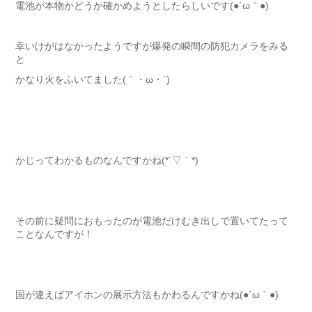
電池が本物かどうか確かめようとしたらしいです(●´ω｀●)
幸いけがはなかったようですが爆発の瞬間の防犯カメラをみる
と
かなり火をふいてました(｀・ω・´)ゞ
かじってわかるものなんですかね(*´▽｀*)
その前に疑問におもったのが電池だけむき出しで置いてたって
ことなんですが！
国が違えばアイホンの展示方法もかわるんですかね(●´ω｀●)