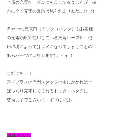
当店の充電ケーブルにも差してみましたが、確
かに全く充電の反応は見られませんね…(>_<)
iPhoneの充電口（ドックコネクタ）もお客様
の充電頻度や使用している充電ケーブル、使
用環境によってはダメになってしまうことの
あるパーツにはなります(； ･`д･´)
それでも！！
アイプラスの専門スタッフの手にかかれば♪♪
ばっちり充電してくれるドックコネクタに
交換完了でございま～すヾ(≧▽≦)ﾉ
0120510310