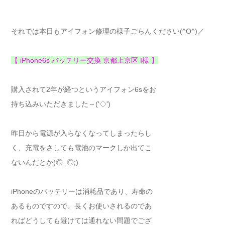
それでは本日もアイフォン修理の様子ごらんください(^O^)／
【 iPhone6s バッテリー交換 京都上京区 I様 】
購入されて2年が経つというアイフォン6sをお
持ち込みいただきました～('◇')ゞ
昨日から電源が入らなくなってしまったらし
く、充電をさしても電池のマークしか出てこ
ないんだとか(◎_◎;)
iPhoneのバッテリーは消耗品であり、寿命の
あるものですので、長くお使いされるのであ
ればどうしても避けては通れない問題でござ