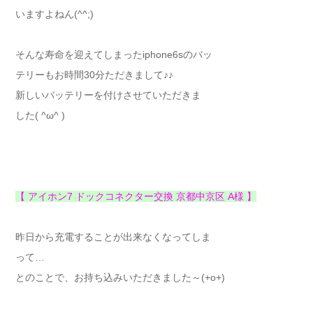
いますよねん(^^;)
そんな寿命を迎えてしまったiphone6sのバッ
テリーもお時間30分ただきまして♪♪
新しいバッテリーを付けさせていただきま
した( ^ω^ )
【 アイホン7 ドックコネクター交換 京都中京区 A様 】
昨日から充電することが出来なくなってしま
って…
とのことで、お持ち込みいただきました～(+o+)