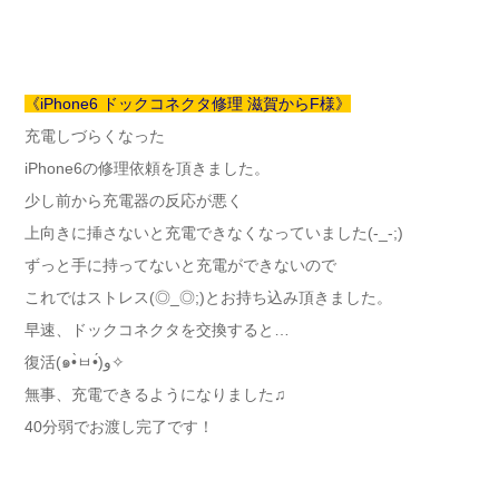
《iPhone6 ドックコネクタ修理 滋賀からF様》
充電しづらくなった
iPhone6の修理依頼を頂きました。
少し前から充電器の反応が悪く
上向きに挿さないと充電できなくなっていました(-_-;)
ずっと手に持ってないと充電ができないので
これではストレス(◎_◎;)とお持ち込み頂きました。
早速、ドックコネクタを交換すると…
復活(๑•̀ㅂ•́)و✧
無事、充電できるようになりました♫
40分弱でお渡し完了です！