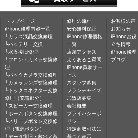
トップページ
修理の流れ
お客様の声
iPhone修理内容一覧
安心無料保証
お知らせ
└ガラス液晶交換修理
iPhone修理価格
iPhoneお役
└バッテリー交換
一覧
立ち情報
└水没復旧修理
店舗アクセス
iPhone修理
└フロントカメラ交換修
よくあるご質問
ブログ
理
iPhone買取サー
└バックカメラ交換修理
ビス
└カメラレンズ交換修理
スタッフ募集
└ドックコネクター交換
フランチャイズ
修理（充電部分）
加盟店募集
└スピーカー交換修理
会社概要
└ホームボタン交換修理
プライバシーポ
└スリープボタン交換修
リシー
理（電源ボタン）
特定商取引法に
└データ復旧・救出／基
基づく表示