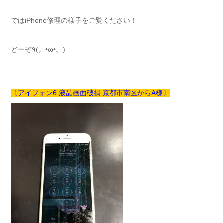
ではiPhone修理の様子をご覧ください！
どーぞ٩(。•ω•。)
〔アイフォン6 液晶画面破損 京都市南区からA様〕