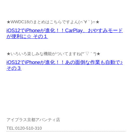
★WWDC18のまとめはこちらですよん(∩´∀｀)∩★
iOS12でiPhoneが進化！！CarPlay、おやすみモード
が便利に☆ その１
★いろいろ楽しみな機能がついてますね(*´▽｀*)★
iOS12でiPhoneが進化！！あの面倒な作業も自動で♪
その３
アイプラス京都アバンティ店
TEL:0120-510-310