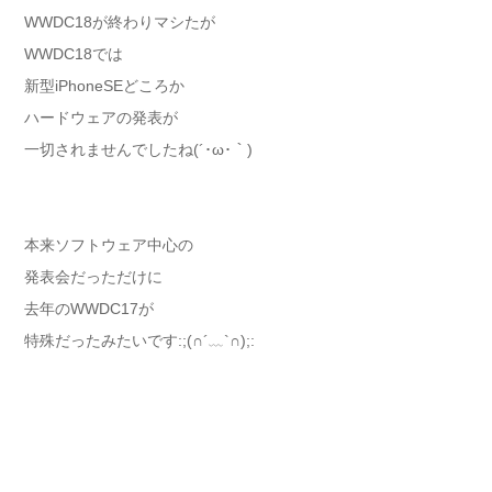
WWDC18が終わりマシたが
WWDC18では
新型iPhoneSEどころか
ハードウェアの発表が
一切されませんでしたね(´･ω･｀)
本来ソフトウェア中心の
発表会だっただけに
去年のWWDC17が
特殊だったみたいです:;(∩´﹏`∩);: