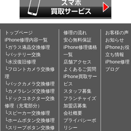
トップページ
修理の流れ
お客様の声
iPhone修理内容一覧
安心無料保証
お知らせ
└ガラス液晶交換修理
iPhone修理価格
iPhoneお役
└バッテリー交換
一覧
立ち情報
└水没復旧修理
店舗アクセス
iPhone修理
└フロントカメラ交換修
よくあるご質問
ブログ
理
iPhone買取サー
└バックカメラ交換修理
ビス
└カメラレンズ交換修理
スタッフ募集
└ドックコネクター交換
フランチャイズ
修理（充電部分）
加盟店募集
└スピーカー交換修理
会社概要
└ホームボタン交換修理
プライバシーポ
└スリープボタン交換修
リシー