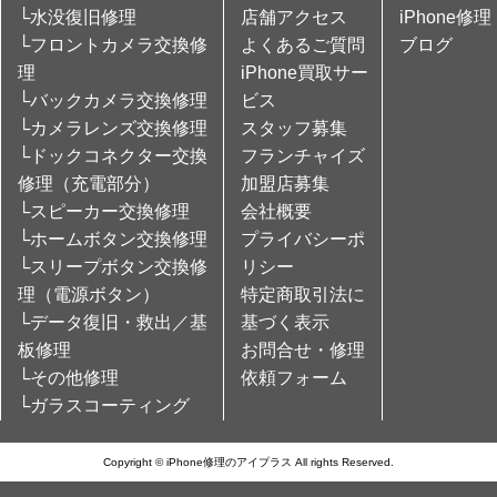
└水没復旧修理
店舗アクセス
iPhone修理
└フロントカメラ交換修
よくあるご質問
ブログ
理
iPhone買取サー
└バックカメラ交換修理
ビス
└カメラレンズ交換修理
スタッフ募集
└ドックコネクター交換
フランチャイズ
修理（充電部分）
加盟店募集
└スピーカー交換修理
会社概要
└ホームボタン交換修理
プライバシーポ
└スリープボタン交換修
リシー
理（電源ボタン）
特定商取引法に
└データ復旧・救出／基
基づく表示
板修理
お問合せ・修理
└その他修理
依頼フォーム
└ガラスコーティング
Copyright © iPhone修理のアイプラス All rights Reserved.