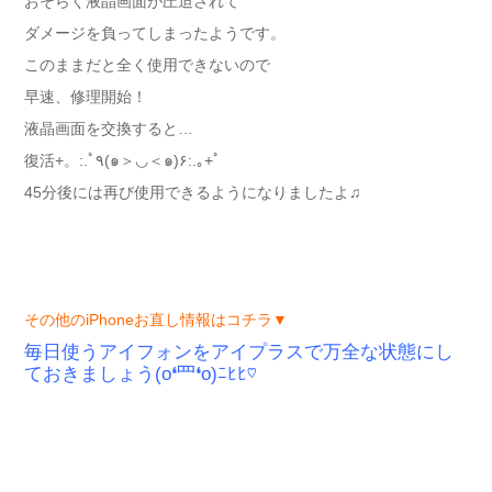
おそらく液晶画面が圧迫されて
ダメージを負ってしまったようです。
このままだと全く使用できないので
早速、修理開始！
液晶画面を交換すると…
復活+。:.ﾟ٩(๑＞◡＜๑)۶:.｡+ﾟ
45分後には再び使用できるようになりましたよ♫
その他のiPhoneお直し情報はコチラ▼
毎日使うアイフォンをアイプラスで万全な状態にし
ておきましょう(o❛罒❛o)ﾆﾋﾋ♡