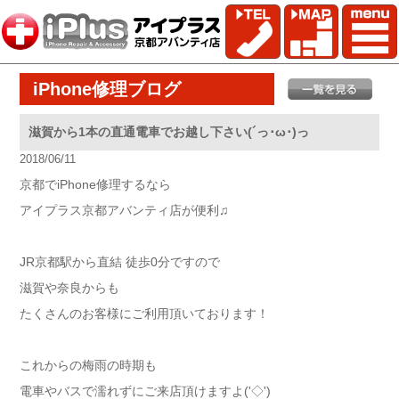
iPhone修理ブログ
滋賀から1本の直通電車でお越し下さい(´っ･ω･)っ
2018/06/11
京都でiPhone修理するなら
アイプラス京都アバンティ店が便利♫
JR京都駅から直結 徒歩0分ですので
滋賀や奈良からも
たくさんのお客様にご利用頂いております！
これからの梅雨の時期も
電車やバスで濡れずにご来店頂けますよ('◇')ゞ