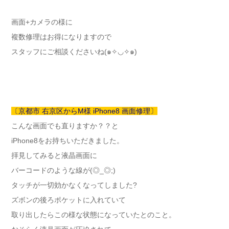
画面+カメラの様に
複数修理はお得になりますので
スタッフにご相談くださいね(๑✧◡✧๑)
〔京都市 右京区からM様 iPhone8 画面修理〕
こんな画面でも直りますか？？と
iPhone8をお持ちいただきました。
拝見してみると液晶画面に
バーコードのような線が(◎_◎;)
タッチが一切効かなくなってしました?
ズボンの後ろポケットに入れていて
取り出したらこの様な状態になっていたとのこと。