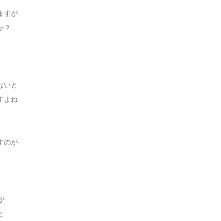
ますが
か？
ないと
すよね
すのが
が
と