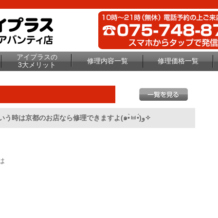
アイプラスの
修理内容一覧
修理価格一覧
3大メリット
iPhoneの急な水濡れに注意！いざという時は京都のお店なら修理できますよ(๑•̀ㅂ•́)و✧
は