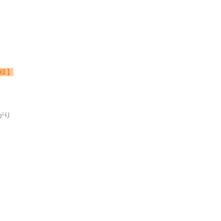
K様】
がり