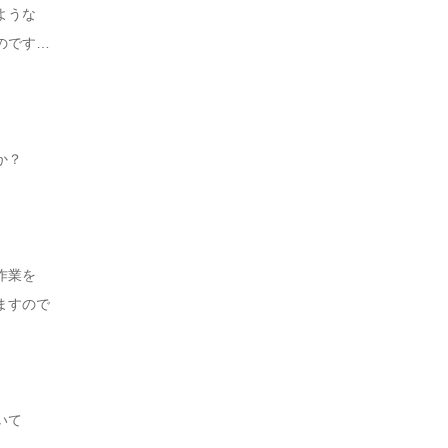
ような
のです…
か？
作業を
ますので
いて