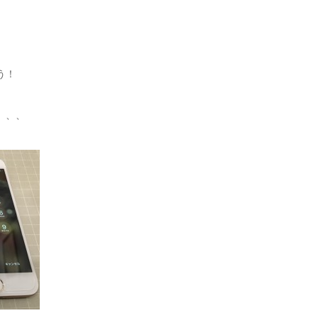
う！
、、、