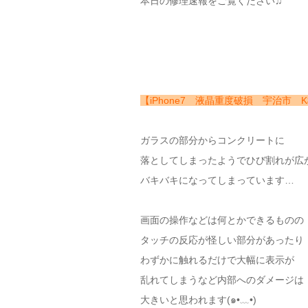
本日の修理速報をご覧ください♫
【iPhone7 液晶重度破損 宇治市 
ガラスの部分からコンクリートに
落としてしまったようでひび割れが広
バキバキになってしまっています…
画面の操作などは何とかできるものの
タッチの反応が怪しい部分があったり
わずかに触れるだけで大幅に表示が
乱れてしまうなど内部へのダメージは
大きいと思われます(๑•﹏•)