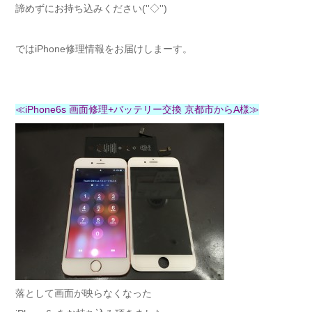
諦めずにお持ち込みください(''◇'')ゞ
ではiPhone修理情報をお届けしまーす。
≪iPhone6s 画面修理+バッテリー交換 京都市からA様≫
落として画面が映らなくなった