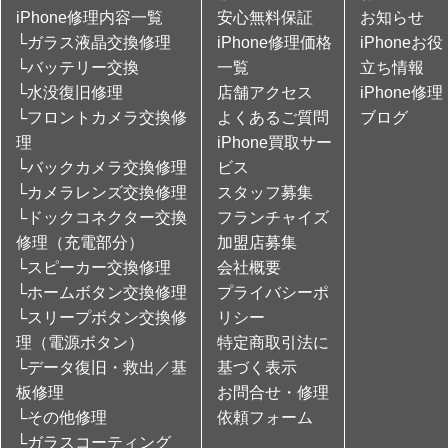
iPhone修理内容一覧
安心無料保証
お知らせ
└ガラス液晶交換修理
iPhone修理価格
iPhoneお役
└バッテリー交換
一覧
立ち情報
└水没復旧修理
店舗アクセス
iPhone修理
└フロントカメラ交換修
よくあるご質問
ブログ
理
iPhone買取サー
└バックカメラ交換修理
ビス
└カメラレンズ交換修理
スタッフ募集
└ドックコネクター交換
フランチャイズ
修理（充電部分）
加盟店募集
└スピーカー交換修理
会社概要
└ホームボタン交換修理
プライバシーポ
└スリープボタン交換修
リシー
理（電源ボタン）
特定商取引法に
└データ復旧・救出／基
基づく表示
板修理
お問合せ・修理
└その他修理
依頼フォーム
└ガラスコーティング