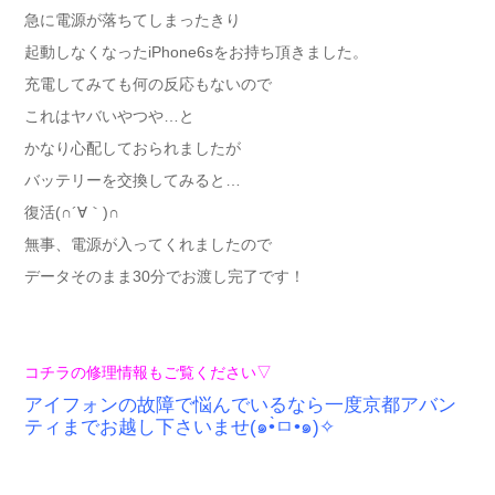
急に電源が落ちてしまったきり
起動しなくなったiPhone6sをお持ち頂きました。
充電してみても何の反応もないので
これはヤバいやつや…と
かなり心配しておられましたが
バッテリーを交換してみると…
復活(∩´∀｀)∩
無事、電源が入ってくれましたので
データそのまま30分でお渡し完了です！
コチラの修理情報もご覧ください▽
アイフォンの故障で悩んでいるなら一度京都アバン
ティまでお越し下さいませ(๑•̀ㅁ•๑)✧