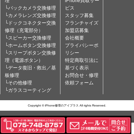
理
iPhone買取サー
└バックカメラ交換修理
ビス
└カメラレンズ交換修理
スタッフ募集
└ドックコネクター交換
フランチャイズ
修理（充電部分）
加盟店募集
└スピーカー交換修理
会社概要
└ホームボタン交換修理
プライバシーポ
└スリープボタン交換修
リシー
理（電源ボタン）
特定商取引法に
└データ復旧・救出／基
基づく表示
板修理
お問合せ・修理
└その他修理
依頼フォーム
└ガラスコーティング
Copyright © iPhone修理のアイプラス All rights Reserved.