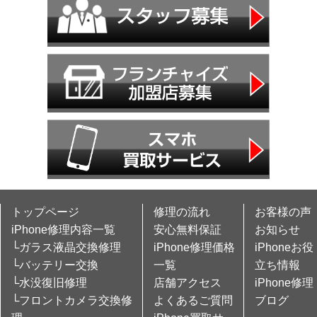
トップページ
修理の流れ
お客様の声
iPhone修理内容一覧
安心無料保証
お知らせ
└ガラス液晶交換修理
iPhone修理価格
iPhoneお役
└バッテリー交換
一覧
立ち情報
└水没復旧修理
店舗アクセス
iPhone修理
└フロントカメラ交換修
よくあるご質問
ブログ