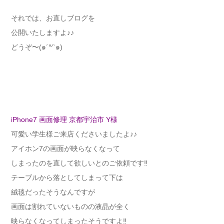
それでは、お直しブログを
公開いたしますよ♪♪
どうぞ〜(๑´꒳`๑)
iPhone7 画面修理 京都宇治市 Y様
可愛い学生様ご来店くださいましたよ♪♪
アイホン7の画面が映らなくなって
しまったのを直して欲しいとのご依頼です‼︎
テーブルから落としてしまって下は
絨毯だったそうなんですが
画面は割れていないものの液晶が全く
映らなくなってしまったそうですよ‼︎