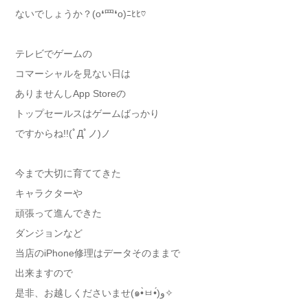
ないでしょうか？(o❛罒❛o)ﾆﾋﾋ♡
テレビでゲームの
コマーシャルを見ない日は
ありませんしApp Storeの
トップセールスはゲームばっかり
ですからね!!(ﾟДﾟノ)ノ
今まで大切に育ててきた
キャラクターや
頑張って進んできた
ダンジョンなど
当店のiPhone修理はデータそのままで
出来ますので
是非、お越しくださいませ(๑•̀ㅂ•́)و✧