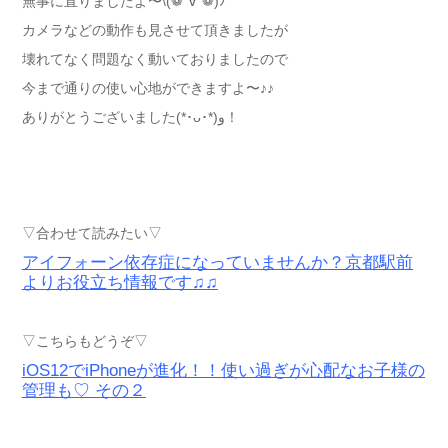
無事に直りましたよ〜\(❁´∀`❁)ﾉ
カメラなどの動作も見させて頂きましたが
壊れてなく問題なく動いておりましたので
今まで通りの使い心地ができますよ〜♪♪
ありがとうございました(*･ᴗ･*)و！
▽合わせて読みたい▽
アイフォーン依存症になっていませんか？京都駅前
よりお役立ち情報です♫♫
▽こちらもどうぞ▽
iOS12でiPhoneが進化！！使い過ぎが心配なお子様の
管理も♡ その２