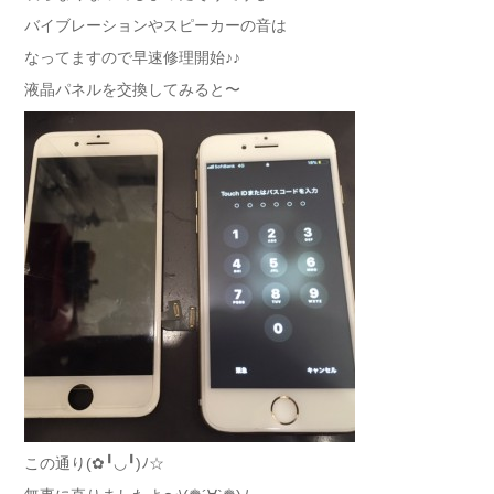
バイブレーションやスピーカーの音は
なってますので早速修理開始♪♪
液晶パネルを交換してみると〜
この通り(✿╹◡╹)ﾉ☆