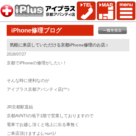
iPhone修理ブログ
気軽に来店していただける京都iPhone修理のお店♫
2018/07/27
京都でiPhoneの修理がしたい！
そんな時に便利なのが
アイプラス京都アバンティ店(^^♪
JR京都駅直結
京都AVNTIの地下1階で営業しておりますので
電車でお越し頂くと地上に出る事無く
ご来店頂けますよ(｡>ω<)ﾉ