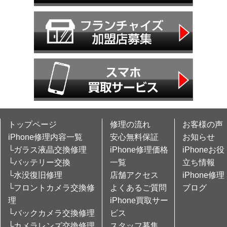
トップページ
修理の流れ
お客様の声
iPhone修理内容一覧
安心無料保証
お知らせ
└ガラス液晶交換修理
iPhone修理価格
iPhoneお役
└バッテリー交換
一覧
立ち情報
└水没復旧修理
店舗アクセス
iPhone修理
└フロントカメラ交換修
よくあるご質問
ブログ
理
iPhone買取サー
└バックカメラ交換修理
ビス
└カメラレンズ交換修理
スタッフ募集