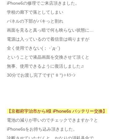
iPhone6の修理でご来店頂きました。
学校の廊下で落としてしまい
パネルの下部がパキっと割れ
画面を見ると真っ暗で何も映らない状態に…
電源は入っているので着信音は鳴りますが
全く使用できない(； ･`д･´)
ということで液晶画面を交換させて頂くと
無事、使用できるように復活しました♫
30分でお渡し完了です(° ꈊ °)✧ｷﾗｰﾝ
【京都府宇治市からI様 iPhone6s バッテリー交換】
電池の減りが早いのでチェックできますか？と
iPhone6sをお持ち込み頂きました。
診断させていただくと、かなりの消耗具合で