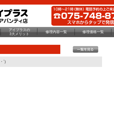
アイプラスの
修理内容一覧
修理価格一覧
3大メリット
・´)ゞ
？