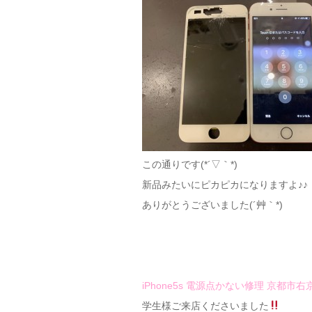
この通りです(*´▽｀*)
新品みたいにピカピカになりますよ♪♪
ありがとうございました(´艸｀*)
iPhone5s 電源点かない修理 京都市右
学生様ご来店くださいました