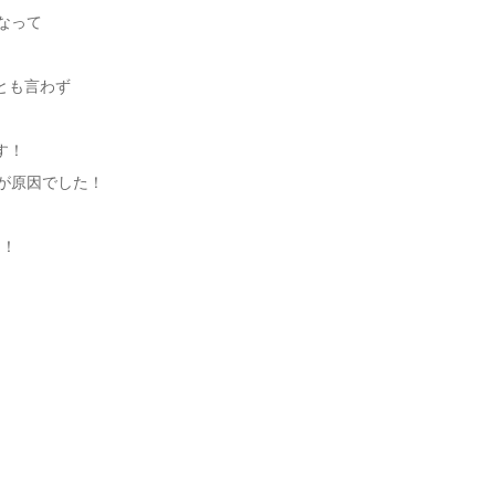
くなって
とも言わず
す！
が原因でした！
操作出来るようになりましたよ(*･ᴗ･*)و！