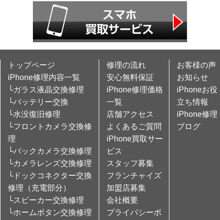
トップページ
修理の流れ
お客様の声
iPhone修理内容一覧
安心無料保証
お知らせ
└ガラス液晶交換修理
iPhone修理価格
iPhoneお役
└バッテリー交換
一覧
立ち情報
└水没復旧修理
店舗アクセス
iPhone修理
└フロントカメラ交換修
よくあるご質問
ブログ
理
iPhone買取サー
└バックカメラ交換修理
ビス
└カメラレンズ交換修理
スタッフ募集
└ドックコネクター交換
フランチャイズ
修理（充電部分）
加盟店募集
└スピーカー交換修理
会社概要
└ホームボタン交換修理
プライバシーポ