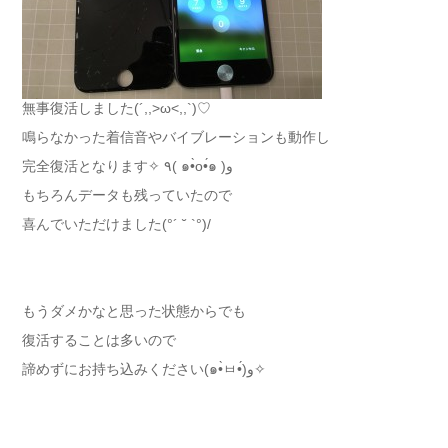
無事復活しました(´,,>ω<,,`)♡
鳴らなかった着信音やバイブレーションも動作し
完全復活となります✧ ٩( ๑•̀o•́๑ )و
もちろんデータも残っていたので
喜んでいただけました(°´ ˘ `°)/
もうダメかなと思った状態からでも
復活することは多いので
諦めずにお持ち込みください(๑•̀ㅂ•́)و✧