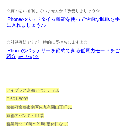
☆質の悪い睡眠していませんか？改善しましょう☆
iPhoneのベッドタイム機能を使って快適な睡眠を手
に入れましょう♪♪
☆対処療法ですが一時的に長持ちしますよ☆
iPhoneのバッテリーを節約できる低電力モードをご
紹介(๑•̀ㅁ•๑)✧
アイプラス京都アバンティ店
〒601-8003
京都府京都市南区東九条西山王町31
京都アバンティB1階
営業時間 10時〜21時(定休日なし)