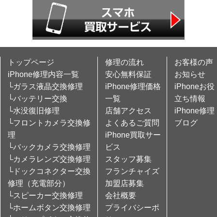
トップページ
修理の流れ
お客様の声
iPhone修理内容一覧
安心無料保証
お知らせ
└ガラス液晶交換修理
iPhone修理価格
iPhoneお役
└バッテリー交換
一覧
立ち情報
└水没復旧修理
店舗アクセス
iPhone修理
└フロントカメラ交換修
よくあるご質問
ブログ
理
iPhone買取サー
└バックカメラ交換修理
ビス
└カメラレンズ交換修理
スタッフ募集
└ドックコネクター交換
フランチャイズ
修理（充電部分）
加盟店募集
└スピーカー交換修理
会社概要
└ホームボタン交換修理
プライバシーポ