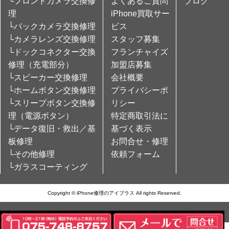
└フロントカメラ交換修
よくあるご質問
ブログ
理
iPhone買取サー
└バックカメラ交換修理
ビス
└カメラレンズ交換修理
スタッフ募集
└ドックコネクター交換
フランチャイズ
修理（充電部分）
加盟店募集
└スピーカー交換修理
会社概要
└ホームボタン交換修理
プライバシーポ
└スリープボタン交換修
リシー
理（電源ボタン）
特定商取引法に
└データ復旧・救出／基
基づく表示
板修理
お問合せ・修理
└その他修理
依頼フォーム
└ガラスコーティング
Copyright © iPhone修理のアイプラス All rights Reserved.