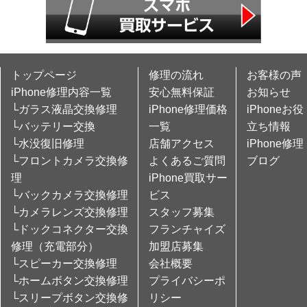
トップページ
修理の流れ
お客様の声
iPhone修理内容一覧
安心無料保証
お知らせ
└ガラス液晶交換修理
iPhone修理価格
iPhoneお役
└バッテリー交換
一覧
立ち情報
└水没復旧修理
店舗アクセス
iPhone修理
└フロントカメラ交換修
よくあるご質問
ブログ
理
iPhone買取サー
└バックカメラ交換修理
ビス
└カメラレンズ交換修理
スタッフ募集
└ドックコネクター交換
フランチャイズ
修理（充電部分）
加盟店募集
└スピーカー交換修理
会社概要
└ホームボタン交換修理
プライバシーポ
└スリープボタン交換修
リシー