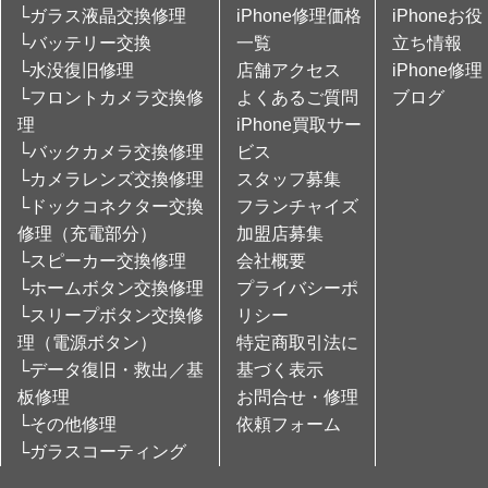
└ガラス液晶交換修理
iPhone修理価格
iPhoneお役
└バッテリー交換
一覧
立ち情報
└水没復旧修理
店舗アクセス
iPhone修理
└フロントカメラ交換修
よくあるご質問
ブログ
理
iPhone買取サー
└バックカメラ交換修理
ビス
└カメラレンズ交換修理
スタッフ募集
└ドックコネクター交換
フランチャイズ
修理（充電部分）
加盟店募集
└スピーカー交換修理
会社概要
└ホームボタン交換修理
プライバシーポ
└スリープボタン交換修
リシー
理（電源ボタン）
特定商取引法に
└データ復旧・救出／基
基づく表示
板修理
お問合せ・修理
└その他修理
依頼フォーム
└ガラスコーティング