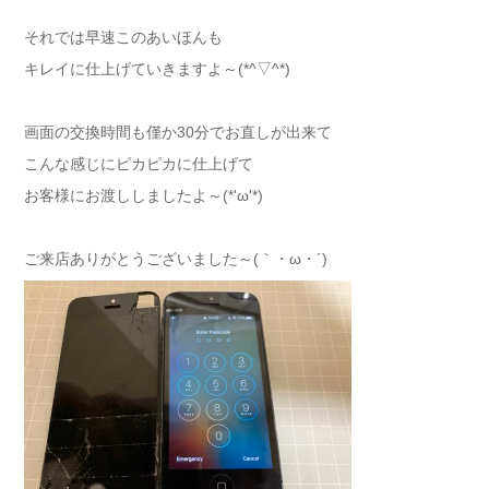
それでは早速このあいほんも
キレイに仕上げていきますよ～(*^▽^*)
画面の交換時間も僅か30分でお直しが出来て
こんな感じにピカピカに仕上げて
お客様にお渡ししましたよ～(*'ω'*)
ご来店ありがとうございました～(｀・ω・´)ゞ