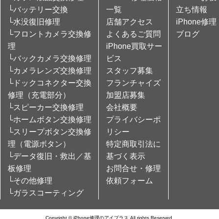
└バッテリー交換
一覧
立ち情報
└水没復旧修理
店舗アクセス
iPhone修理
└フロントカメラ交換修
よくあるご質問
ブログ
理
iPhone買取サー
└バックカメラ交換修理
ビス
└カメラレンズ交換修理
スタッフ募集
└ドックコネクター交換
フランチャイズ
修理（充電部分）
加盟店募集
└スピーカー交換修理
会社概要
└ホームボタン交換修理
プライバシーポ
└スリープボタン交換修
リシー
理（電源ボタン）
特定商取引法に
└データ復旧・救出／基
基づく表示
板修理
お問合せ・修理
└その他修理
依頼フォーム
└ガラスコーティング
Copyright © iPhone修理のアイプラス All rights Reserved.