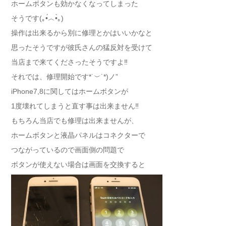
ホームボタンも効かなくなってしまった
そうです(｡•́︿•̀｡)
操作は出来るから別に修理とかはいいかなと
思ったそうですが彼氏さんの猛反対を受けて
当店まで来てくださったそうですよ‼︎
それでは、修理開始です*˙︶˙*)ノ”
iPhone7,8に関してはホームボタンが
1度壊れてしまうと直す事は出来ません‼︎
もちろん当店でも修理は出来ませんが、
ホームボタンと液晶パネルはコネクターで
つながっているので画面側の問題で
ボタンが使えない場合は画面を交換すると