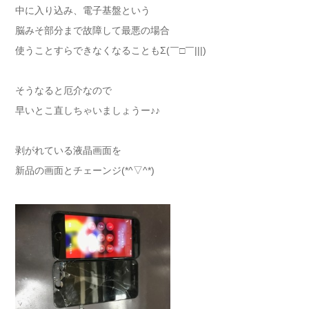
中に入り込み、電子基盤という
脳みそ部分まで故障して最悪の場合
使うことすらできなくなることもΣ(￣□￣|||)
そうなると厄介なので
早いとこ直しちゃいましょうー♪♪
剥がれている液晶画面を
新品の画面とチェーンジ(*^▽^*)