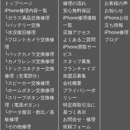
トップページ
修理の流れ
お客様の声
iPhone修理内容一覧
安心無料保証
お知らせ
└ガラス液晶交換修理
iPhone修理価格
iPhoneお役
└バッテリー交換
一覧
立ち情報
└水没復旧修理
店舗アクセス
iPhone修理
└フロントカメラ交換修
よくあるご質問
ブログ
理
iPhone買取サー
└バックカメラ交換修理
ビス
└カメラレンズ交換修理
スタッフ募集
└ドックコネクター交換
フランチャイズ
修理（充電部分）
加盟店募集
└スピーカー交換修理
会社概要
└ホームボタン交換修理
プライバシーポ
└スリープボタン交換修
リシー
理（電源ボタン）
特定商取引法に
└データ復旧・救出／基
基づく表示
板修理
お問合せ・修理
└その他修理
依頼フォーム