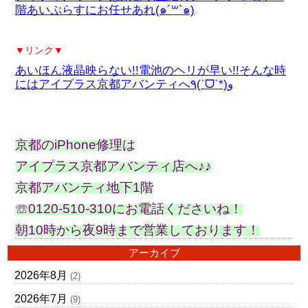
階あいぷらすにお任せあれ(๑´꒳`๑)
▼リンク▼
あいほん液晶映らない!!電池のヘリが早い!!そんな時
にはアイプラス京都アバンティへ٩(ˊᗜˋ*)و
京都のiPhone修理は
アイプラス京都アバンティ店へ♪♪
京都アバンティ地下1階
☏0120-510-310にお電話くださいね！
朝10時から夜9時まで営業しております！
アーカイブ
2026年8月
(2)
2026年7月
(9)