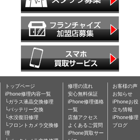
トップページ
修理の流れ
お客様の声
iPhone修理内容一覧
安心無料保証
お知らせ
└ガラス液晶交換修理
iPhone修理価格
iPhoneお役
└バッテリー交換
一覧
立ち情報
└水没復旧修理
店舗アクセス
iPhone修理
└フロントカメラ交換修
よくあるご質問
ブログ
理
iPhone買取サー