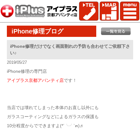
iPhone修理ブログ
iPhone修理だけでなく画面割れの予防も合わせてご依頼下さ
い♪
2019/05/27
iPhone修理の専門店
アイプラス京都アバンティ店
です！
当店では壊れてしまった本体のお直し以外にも
ガラスコーティングなどによるガラスの保護も
10分程度からでできますよ(*´╰╯`๓)♬