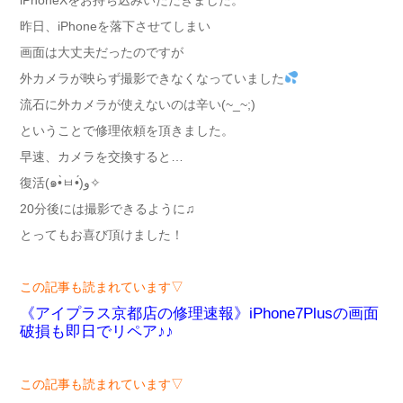
昨日、iPhoneを落下させてしまい
画面は大丈夫だったのですが
外カメラが映らず撮影できなくなっていました
流石に外カメラが使えないのは辛い(~_~;)
ということで修理依頼を頂きました。
早速、カメラを交換すると…
復活(๑•̀ㅂ•́)و✧
20分後には撮影できるように♫
とってもお喜び頂けました！
この記事も読まれています▽
《アイプラス京都店の修理速報》iPhone7Plusの画面
破損も即日でリペア♪♪
この記事も読まれています▽