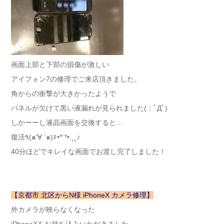
画面上部と下部の損傷が激しい
アイフォン7の修理でご来店頂きました。
角からの衝撃が大きかったようで
パネルが欠けて黒い液漏れが見られました(；ﾟДﾟ)
しかーーし液晶画面を交換すると…
復活٩(๑′∀ ‵๑)۶•*¨*•.¸¸♪
40分ほどでキレイな画面でお渡し完了しました！
【京都市 北区からN様 iPhoneX カメラ修理】
外カメラが映らなくなった
iPhoneXをお持ち込みいただきました。