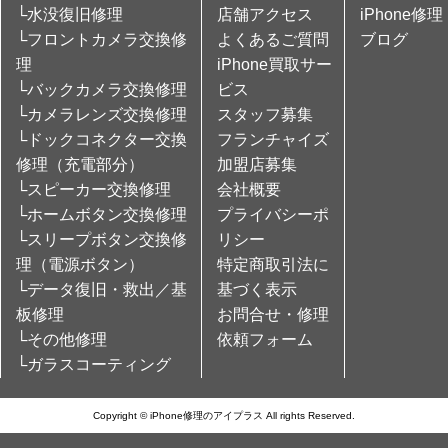
└水没復旧修理
店舗アクセス
iPhone修理
└フロントカメラ交換修
よくあるご質問
ブログ
理
iPhone買取サー
└バックカメラ交換修理
ビス
└カメラレンズ交換修理
スタッフ募集
└ドックコネクター交換
フランチャイズ
修理（充電部分）
加盟店募集
└スピーカー交換修理
会社概要
└ホームボタン交換修理
プライバシーポ
└スリープボタン交換修
リシー
理（電源ボタン）
特定商取引法に
└データ復旧・救出／基
基づく表示
板修理
お問合せ・修理
└その他修理
依頼フォーム
└ガラスコーティング
Copyright © iPhone修理のアイプラス All rights Reserved.