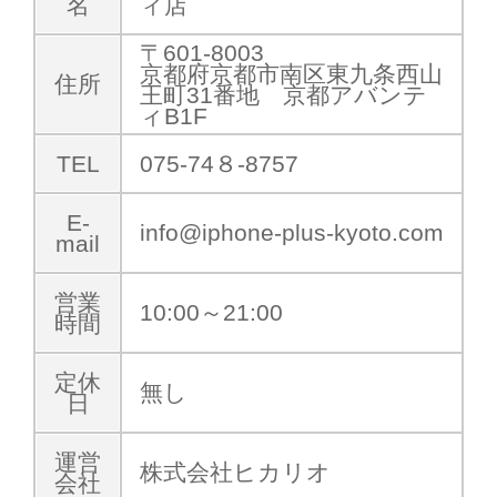
名
ィ店
〒601-8003
京都府京都市南区東九条西山
住所
王町31番地 京都アバンテ
ィB1F
TEL
075-74８-8757
E-
info@iphone-plus-kyoto.com
mail
営業
10:00～21:00
時間
定休
無し
日
運営
株式会社ヒカリオ
会社