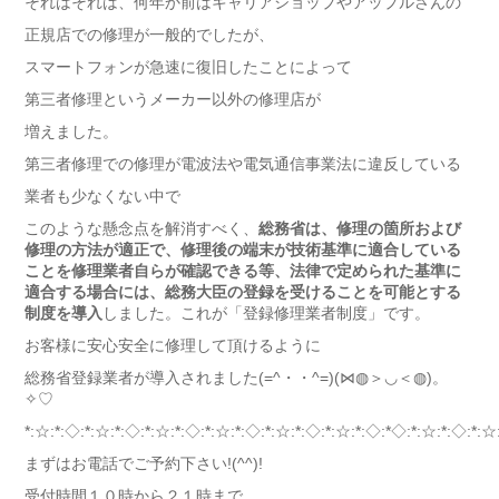
それはそれは、何年か前はキャリアショップやアップルさんの
正規店での修理が一般的でしたが、
スマートフォンが急速に復旧したことによって
第三者修理というメーカー以外の修理店が
増えました。
第三者修理での修理が電波法や電気通信事業法に違反している
業者も少なくない中で
このような懸念点を解消すべく、
総務省は、修理の箇所および
修理の方法が適正で、修理後の端末が技術基準に適合している
ことを修理業者自らが確認できる等、法律で定められた基準に
適合する場合には、総務大臣の登録を受けることを可能とする
制度を導入
しました。これが「登録修理業者制度」です。
お客様に安心安全に修理して頂けるように
総務省登録業者が導入されました(=^・・^=)(⋈◍＞◡＜◍)。
✧♡
*:☆:*:◇:*:☆:*:◇:*:☆:*:◇:*:☆:*:◇:*:☆:*:◇:*:☆:*:◇:*◇:*:☆:*:◇:*:☆
まずはお電話でご予約下さい!(^^)!
受付時間１０時から２１時まで