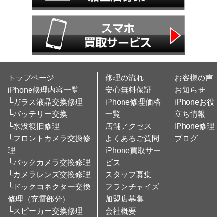
トップページ
修理の流れ
お客様の声
iPhone修理内容一覧
安心無料保証
お知らせ
└ガラス液晶交換修理
iPhone修理価格
iPhoneお役
└バッテリー交換
一覧
立ち情報
└水没復旧修理
店舗アクセス
iPhone修理
└フロントカメラ交換修
よくあるご質問
ブログ
理
iPhone買取サー
└バックカメラ交換修理
ビス
└カメラレンズ交換修理
スタッフ募集
└ドックコネクター交換
フランチャイズ
修理（充電部分）
加盟店募集
└スピーカー交換修理
会社概要