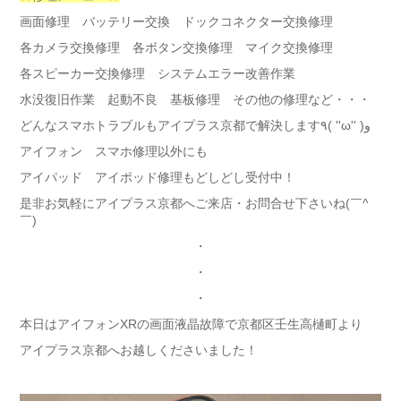
画面修理 バッテリー交換 ドックコネクター交換修理
各カメラ交換修理 各ボタン交換修理 マイク交換修理
各スピーカー交換修理 システムエラー改善作業
水没復旧作業 起動不良 基板修理 その他の修理など・・・
どんなスマホトラブルもアイプラス京都で解決します٩( ''ω'' )و
アイフォン スマホ修理以外にも
アイパッド アイポッド修理もどしどし受付中！
是非お気軽にアイプラス京都へご来店・お問合せ下さいね(￣^
￣)ゞ
・
・
・
本日はアイフォンXRの画面液晶故障で京都区壬生高樋町より
アイプラス京都へお越しくださいました！