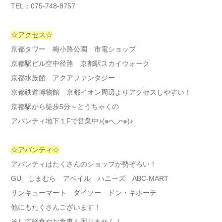
TEL：075-748-8757
☆アクセス☆
京都タワー 梅小路公園 市電ショップ
京都駅ビル空中径路 京都駅スカイウォーク
京都水族館 アクアファンタジー
京都鉄道博物館 京都イオン周辺よりアクセスしやすい！
京都駅から徒歩5分～とうちゃくの
アバンティ地下１Fで営業中♪(๑ᴖ◡ᴖ๑)♪
☆アバンティ☆
アバンティはたくさんのショップが勢ぞろい！
GU しまむら アベイル ハニーズ ABC-MART
サンキューマート ダイソー ドン・キホーテ
他にもたくさんございます！
そして軽食やお食事も困りません！