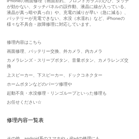
iPhoneの画面修理（画面割れ、フロントガラスのひび、タッチ
が効かない、タッチパネルの誤作動、液晶に線が入っている、
液晶が真っ暗や真っ白）や、充電の減りが早い（急に減る）、
バッテリーが充電できない、水没（水濡れ）など、iPhoneの
様々な不具合・故障修理に対応しています。
修理内容はこちら
画面修理、バッテリー交換、外カメラ、内カメラ
カメラレンズ・スリープボタン、音量ボタン、カメラレンズ交
換
上スピーカー、下スピーカー、ドックコネクター
ホームボタンなどのパーツ修理や
起動不良・水没修理・リンゴループといった修理も
お任せください☆
修理内容一覧表
その他、android系のスマホや・iPadの修理にも