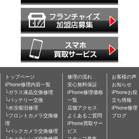
トップページ
修理の流れ
お客様の声
iPhone修理内容一覧
安心無料保証
お知らせ
└ガラス液晶交換修理
iPhone修理価格
iPhoneお役
└バッテリー交換
一覧
立ち情報
└水没復旧修理
店舗アクセス
iPhone修理
└フロントカメラ交換修
よくあるご質問
ブログ
理
iPhone買取サー
└バックカメラ交換修理
ビス
└カメラレンズ交換修理
スタッフ募集