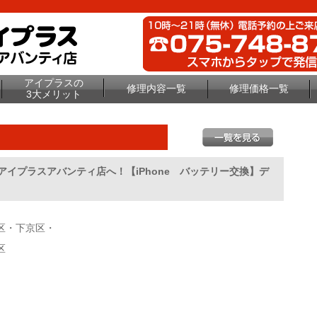
アイプラスの
修理内容一覧
修理価格一覧
3大メリット
のアイプラスアバンティ店へ！【iPhone バッテリー交換】デ
区・下京区・
区