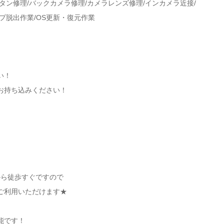
タン修理/バックカメラ修理/カメラレンズ修理/インカメラ近接/
プ脱出作業/OS更新・復元作業
い！
お持ち込みください！
から徒歩すぐですので
ご利用いただけます★
能です！