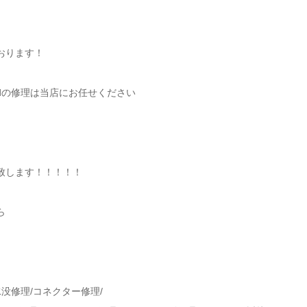
おります！
iPadの修理は当店にお任せください
致します！！！！！
ら
没修理/コネクター修理/