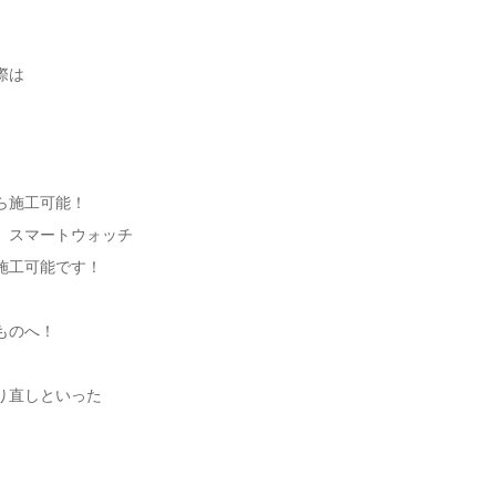
際は
ら施工可能！
、スマートウォッチ
施工可能です！
ものへ！
り直しといった