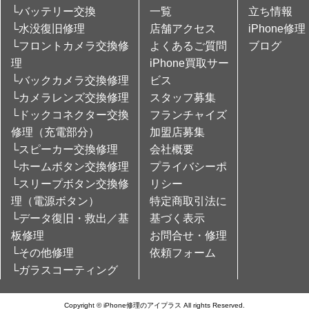
└バッテリー交換
一覧
立ち情報
└水没復旧修理
店舗アクセス
iPhone修理
└フロントカメラ交換修
よくあるご質問
ブログ
理
iPhone買取サー
└バックカメラ交換修理
ビス
└カメラレンズ交換修理
スタッフ募集
└ドックコネクター交換
フランチャイズ
修理（充電部分）
加盟店募集
└スピーカー交換修理
会社概要
└ホームボタン交換修理
プライバシーポ
└スリープボタン交換修
リシー
理（電源ボタン）
特定商取引法に
└データ復旧・救出／基
基づく表示
板修理
お問合せ・修理
└その他修理
依頼フォーム
└ガラスコーティング
Copyright © iPhone修理のアイプラス All rights Reserved.